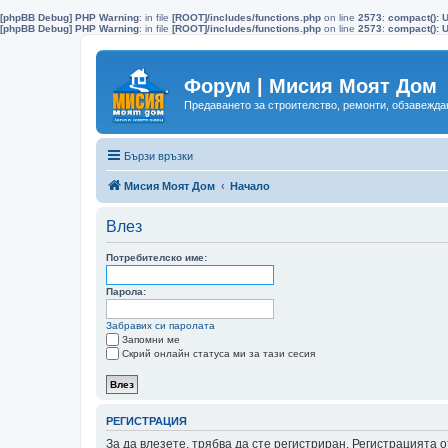
[phpBB Debug] PHP Warning
: in file
[ROOT]/includes/functions.php
on line
2573
:
compact(): 
[phpBB Debug] PHP Warning
: in file
[ROOT]/includes/functions.php
on line
2573
:
compact(): U
Форум | Мисия Моят Дом
Предаването за строителство, ремонти, обзавеждан
Бързи връзки
Мисия Моят Дом
Начало
Влез
Потребителско име:
Парола:
Забравих си паролата
Запомни ме
Скрий онлайн статуса ми за тази сесия
РЕГИСТРАЦИЯ
За да влезете, трябва да сте регистриран. Регистрацията