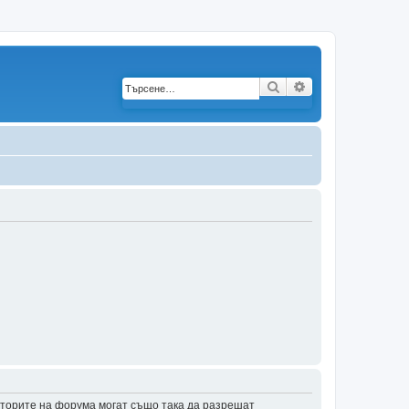
Търсене
Разширено търс
аторите на форума могат също така да разрешат