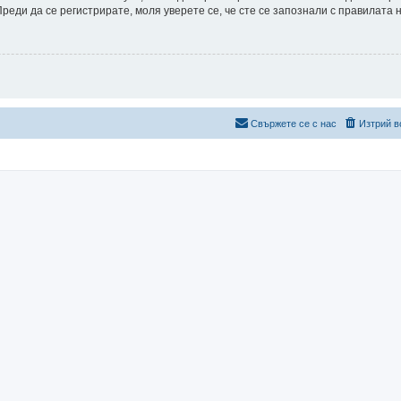
еди да се регистрирате, моля уверете се, че сте се запознали с правилата 
Свържете се с нас
Изтрий в