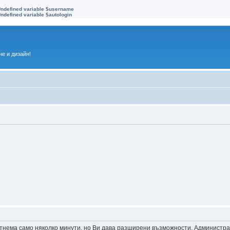
Undefined variable $username
ndefined variable $autologin
е и дизайн!
 отнема само няколко минути, но Ви дава разширени възможности. Администр