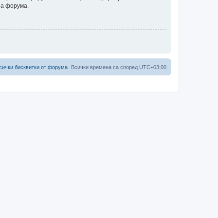
на форума.
сички бисквитки от форума
Всички времена са според
UTC+03:00