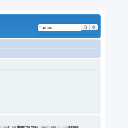
Търсене
Разширено търс
аторите на форума могат също така да разрешат