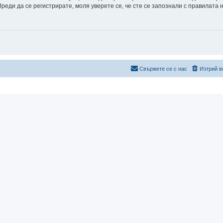
еди да се регистрирате, моля уверете се, че сте се запознали с правилата 
Свържете се с нас
Изтрий в