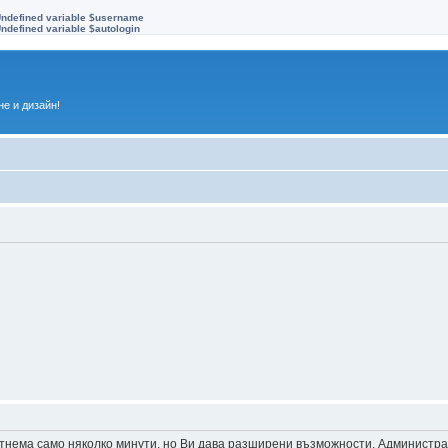
Undefined variable $username
ndefined variable $autologin
е и дизайн!
 отнема само няколко минути, но Ви дава разширени възможности. Администр