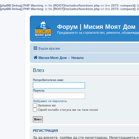
[phpBB Debug] PHP Warning
: in file
[ROOT]/includes/functions.php
on line
2573
:
compact(): 
[phpBB Debug] PHP Warning
: in file
[ROOT]/includes/functions.php
on line
2573
:
compact(): U
Форум | Мисия Моят Дом
Предаването за строителство, ремонти, обзавеждан
Бързи връзки
Мисия Моят Дом
Начало
Влез
Потребителско име:
Парола:
Забравих си паролата
Запомни ме
Скрий онлайн статуса ми за тази сесия
РЕГИСТРАЦИЯ
За да влезете, трябва да сте регистриран. Регистрацията