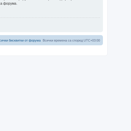
на форума.
сички бисквитки от форума
Всички времена са според
UTC+03:00