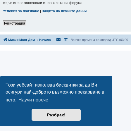
се, че сте се запознали с правилата на форума.
Условия за ползване
|
Защита на личните данни
Регистрация
Мисия Моят Дом
Начало
Всички времена са според
UTC+03:00
Този уебсайт използва бисквитки за да Ви
осигури най-доброто възможно прекарване в
него.
Научи повече
Разбрах!