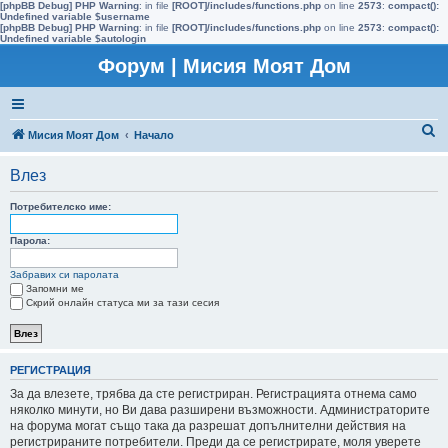
[phpBB Debug] PHP Warning
: in file
[ROOT]/includes/functions.php
on line
2573
:
compact():
Undefined variable $username
[phpBB Debug] PHP Warning
: in file
[ROOT]/includes/functions.php
on line
2573
:
compact():
Undefined variable $autologin
Форум | Мисия Моят Дом
Т
Мисия Моят Дом
Начало
ъ
Влез
р
с
Потребителско име:
е
Парола:
н
Забравих си паролата
е
Запомни ме
Скрий онлайн статуса ми за тази сесия
РЕГИСТРАЦИЯ
За да влезете, трябва да сте регистриран. Регистрацията отнема само
няколко минути, но Ви дава разширени възможности. Администраторите
на форума могат също така да разрешат допълнителни действия на
регистрираните потребители. Преди да се регистрирате, моля уверете