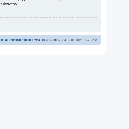
на форума.
сички бисквитки от форума
Всички времена са според
UTC+03:00