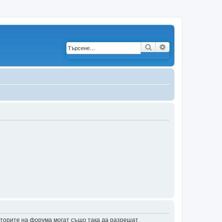
Търсене
Разширено търс
аторите на форума могат също така да разрешат