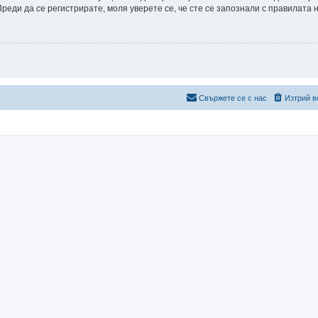
еди да се регистрирате, моля уверете се, че сте се запознали с правилата 
Свържете се с нас
Изтрий в