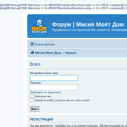
[phpBB Debug] PHP Warning
: in file
[ROOT]/includes/functions.php
on line
2573
:
compact(): 
[phpBB Debug] PHP Warning
: in file
[ROOT]/includes/functions.php
on line
2573
:
compact(): U
Форум | Мисия Моят Дом
Предаването за строителство, ремонти, обзавеждан
Бързи връзки
Мисия Моят Дом
Начало
Влез
Потребителско име:
Парола:
Забравих си паролата
Запомни ме
Скрий онлайн статуса ми за тази сесия
РЕГИСТРАЦИЯ
За да влезете, трябва да сте регистриран. Регистрацията