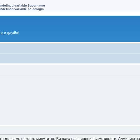
Undefined variable $username
ndefined variable $autologin
е и дизайн!
 отнема само няколко минути, но Ви дава разширени възможности. Администр