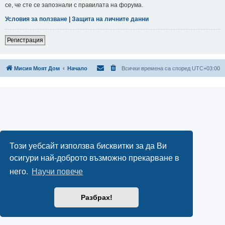
се, че сте се запознали с правилата на форума.
Условия за ползване
|
Защита на личните данни
Регистрация
Мисия Моят Дом
Начало
Всички времена са според
UTC+03:00
Този уебсайт използва бисквитки за да Ви
осигури най-доброто възможно прекарване в
него.
Научи повече
Разбрах!