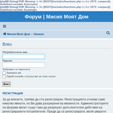
[phpBB Debug] PHP Warning
: in file
[ROOT]/includes/functions.php
on line
2573
:
compact():
Undefined variable $username
[phpBB Debug] PHP Warning
: in file
[ROOT]/includes/functions.php
on line
2573
:
compact():
Undefined variable $autologin
Форум | Мисия Моят Дом
Т
Мисия Моят Дом
Начало
ъ
Влез
р
с
Потребителско име:
е
Парола:
н
Забравих си паролата
е
Запомни ме
Скрий онлайн статуса ми за тази сесия
РЕГИСТРАЦИЯ
За да влезете, трябва да сте регистриран. Регистрацията отнема само
няколко минути, но Ви дава разширени възможности. Администраторите
на форума могат също така да разрешат допълнителни действия на
регистрираните потребители. Преди да се регистрирате, моля уверете