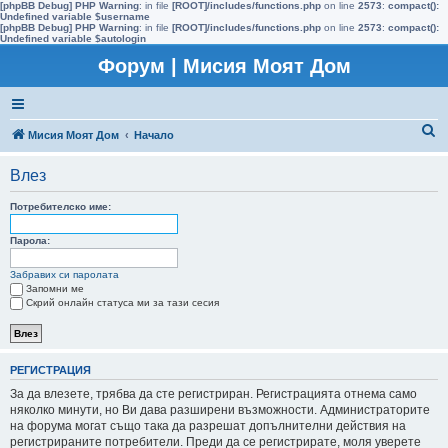
[phpBB Debug] PHP Warning
: in file
[ROOT]/includes/functions.php
on line
2573
:
compact():
Undefined variable $username
[phpBB Debug] PHP Warning
: in file
[ROOT]/includes/functions.php
on line
2573
:
compact():
Undefined variable $autologin
Форум | Мисия Моят Дом
Т
Мисия Моят Дом
Начало
ъ
Влез
р
с
Потребителско име:
е
Парола:
н
Забравих си паролата
е
Запомни ме
Скрий онлайн статуса ми за тази сесия
РЕГИСТРАЦИЯ
За да влезете, трябва да сте регистриран. Регистрацията отнема само
няколко минути, но Ви дава разширени възможности. Администраторите
на форума могат също така да разрешат допълнителни действия на
регистрираните потребители. Преди да се регистрирате, моля уверете