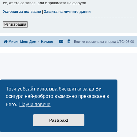
се, че сте се запознали с правилата на форума.
Условия за ползване
|
Защита на личните данни
Регистрация
Мисия Моят Дом
Начало
Всички времена са според
UTC+03:00
Този уебсайт използва бисквитки за да Ви
осигури най-доброто възможно прекарване в
него.
Научи повече
Разбрах!