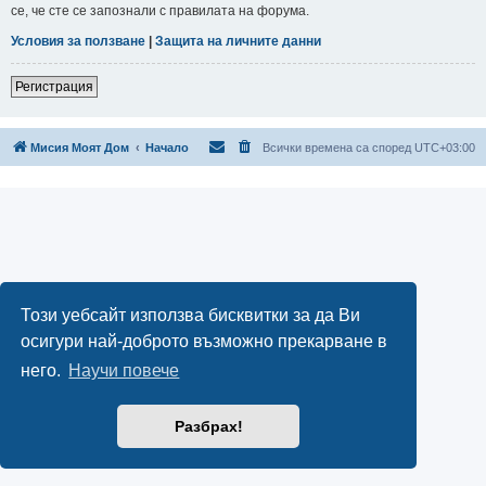
се, че сте се запознали с правилата на форума.
Условия за ползване
|
Защита на личните данни
Регистрация
Мисия Моят Дом
Начало
Всички времена са според
UTC+03:00
Този уебсайт използва бисквитки за да Ви
осигури най-доброто възможно прекарване в
него.
Научи повече
Разбрах!