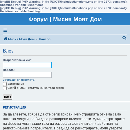
[phpBB Debug] PHP Warning
: in file
[ROOT]/includes/functions.php
on line
2573
:
compact():
Undefined variable $username
[phpBB Debug] PHP Warning
: in file
[ROOT]/includes/functions.php
on line
2573
:
compact():
Undefined variable $autologin
Форум | Мисия Моят Дом
Т
Мисия Моят Дом
Начало
ъ
Влез
р
с
Потребителско име:
е
Парола:
н
Забравих си паролата
е
Запомни ме
Скрий онлайн статуса ми за тази сесия
РЕГИСТРАЦИЯ
За да влезете, трябва да сте регистриран. Регистрацията отнема само
няколко минути, но Ви дава разширени възможности. Администраторите
на форума могат също така да разрешат допълнителни действия на
регистрираните потребители. Преди да се регистрирате, моля уверете