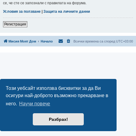
се, че сте се запознали с правилата на форума.
Условия за ползване
|
Защита на личните данни
Регистрация
Мисия Моят Дом
Начало
Всички времена са според
UTC+03:00
Този уебсайт използва бисквитки за да Ви
осигури най-доброто възможно прекарване в
него.
Научи повече
Разбрах!