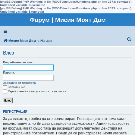
[phpBB Debug] PHP Warning
: in file
[ROOT]/includes/functions.php
on line
2573
:
compact():
Undefined variable $username
[phpBB Debug] PHP Warning
: in file
[ROOT]/includes/functions.php
on line
2573
:
compact():
Undefined variable $autologin
Форум | Мисия Моят Дом
Т
Мисия Моят Дом
Начало
ъ
Влез
р
с
Потребителско име:
е
Парола:
н
Забравих си паролата
е
Запомни ме
Скрий онлайн статуса ми за тази сесия
РЕГИСТРАЦИЯ
За да влезете, трябва да сте регистриран. Регистрацията отнема само
няколко минути, но Ви дава разширени възможности. Администраторите
на форума могат също така да разрешат допълнителни действия на
регистрираните потребители. Преди да се регистрирате, моля уверете