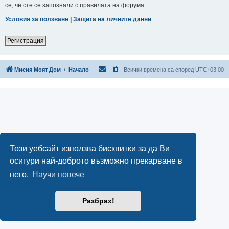
се, че сте се запознали с правилата на форума.
Условия за ползване
|
Защита на личните данни
Регистрация
Мисия Моят Дом
Начало
Всички времена са според
UTC+03:00
Този уебсайт използва бисквитки за да Ви
осигури най-доброто възможно прекарване в
него.
Научи повече
Разбрах!