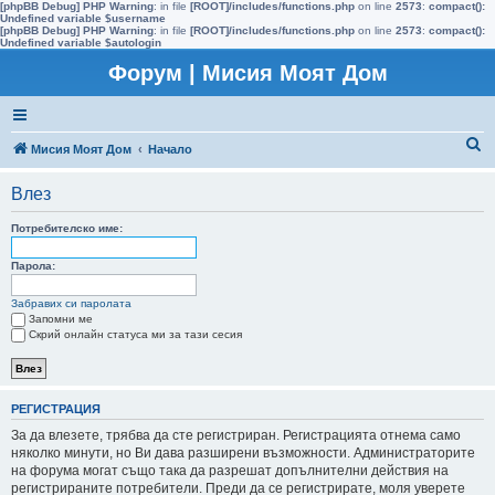
[phpBB Debug] PHP Warning
: in file
[ROOT]/includes/functions.php
on line
2573
:
compact():
Undefined variable $username
[phpBB Debug] PHP Warning
: in file
[ROOT]/includes/functions.php
on line
2573
:
compact():
Undefined variable $autologin
Форум | Мисия Моят Дом
Т
Мисия Моят Дом
Начало
ъ
Влез
р
с
Потребителско име:
е
Парола:
н
Забравих си паролата
е
Запомни ме
Скрий онлайн статуса ми за тази сесия
РЕГИСТРАЦИЯ
За да влезете, трябва да сте регистриран. Регистрацията отнема само
няколко минути, но Ви дава разширени възможности. Администраторите
на форума могат също така да разрешат допълнителни действия на
регистрираните потребители. Преди да се регистрирате, моля уверете