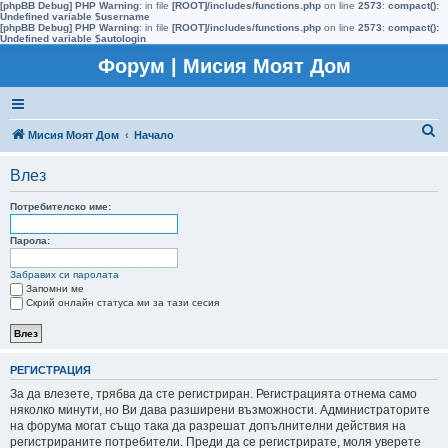
[phpBB Debug] PHP Warning
: in file
[ROOT]/includes/functions.php
on line
2573
:
compact():
Undefined variable $username
[phpBB Debug] PHP Warning
: in file
[ROOT]/includes/functions.php
on line
2573
:
compact():
Undefined variable $autologin
Форум | Мисия Моят Дом
Т
Мисия Моят Дом
Начало
ъ
Влез
р
с
Потребителско име:
е
Парола:
н
Забравих си паролата
е
Запомни ме
Скрий онлайн статуса ми за тази сесия
РЕГИСТРАЦИЯ
За да влезете, трябва да сте регистриран. Регистрацията отнема само
няколко минути, но Ви дава разширени възможности. Администраторите
на форума могат също така да разрешат допълнителни действия на
регистрираните потребители. Преди да се регистрирате, моля уверете