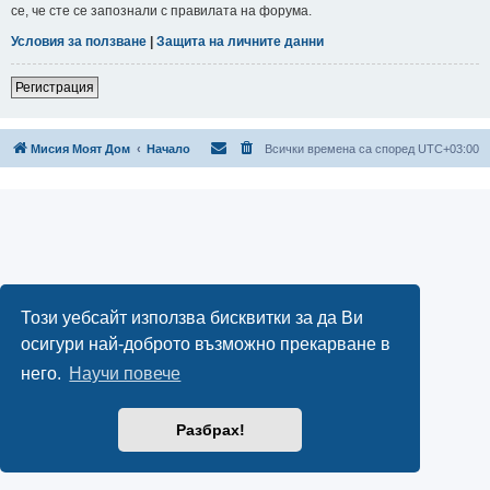
се, че сте се запознали с правилата на форума.
Условия за ползване
|
Защита на личните данни
Регистрация
Мисия Моят Дом
Начало
Всички времена са според
UTC+03:00
Този уебсайт използва бисквитки за да Ви
осигури най-доброто възможно прекарване в
него.
Научи повече
Разбрах!