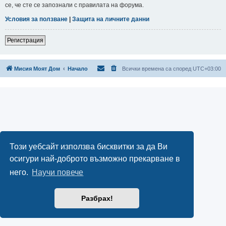
се, че сте се запознали с правилата на форума.
Условия за ползване
|
Защита на личните данни
Регистрация
Мисия Моят Дом
Начало
Всички времена са според
UTC+03:00
Този уебсайт използва бисквитки за да Ви
осигури най-доброто възможно прекарване в
него.
Научи повече
Разбрах!