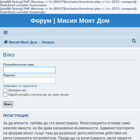
[phpBB Debug] PHP Warning
: in file
[ROOT]/includes/functions.php
on line
2573
:
compact():
Undefined variable $username
[phpBB Debug] PHP Warning
: in file
[ROOT]/includes/functions.php
on line
2573
:
compact():
Undefined variable $autologin
Форум | Мисия Моят Дом
Т
Мисия Моят Дом
Начало
ъ
Влез
р
с
Потребителско име:
е
Парола:
н
Забравих си паролата
е
Запомни ме
Скрий онлайн статуса ми за тази сесия
РЕГИСТРАЦИЯ
За да влезете, трябва да сте регистриран. Регистрацията отнема само
няколко минути, но Ви дава разширени възможности. Администраторите
на форума могат също така да разрешат допълнителни действия на
регистрираните потребители. Преди да се регистрирате, моля уверете