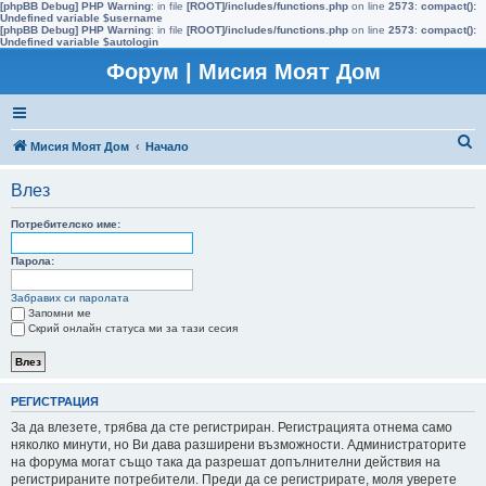
[phpBB Debug] PHP Warning
: in file
[ROOT]/includes/functions.php
on line
2573
:
compact():
Undefined variable $username
[phpBB Debug] PHP Warning
: in file
[ROOT]/includes/functions.php
on line
2573
:
compact():
Undefined variable $autologin
Форум | Мисия Моят Дом
Т
Мисия Моят Дом
Начало
ъ
Влез
р
с
Потребителско име:
е
Парола:
н
Забравих си паролата
е
Запомни ме
Скрий онлайн статуса ми за тази сесия
РЕГИСТРАЦИЯ
За да влезете, трябва да сте регистриран. Регистрацията отнема само
няколко минути, но Ви дава разширени възможности. Администраторите
на форума могат също така да разрешат допълнителни действия на
регистрираните потребители. Преди да се регистрирате, моля уверете