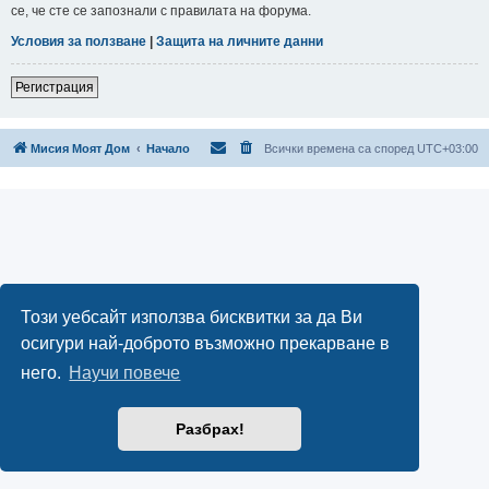
се, че сте се запознали с правилата на форума.
Условия за ползване
|
Защита на личните данни
Регистрация
Мисия Моят Дом
Начало
Всички времена са според
UTC+03:00
Този уебсайт използва бисквитки за да Ви
осигури най-доброто възможно прекарване в
него.
Научи повече
Разбрах!