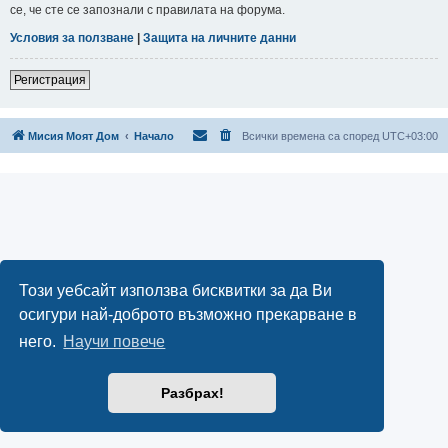
се, че сте се запознали с правилата на форума.
Условия за ползване
|
Защита на личните данни
Регистрация
Мисия Моят Дом
Начало
Всички времена са според
UTC+03:00
Този уебсайт използва бисквитки за да Ви
осигури най-доброто възможно прекарване в
него.
Научи повече
Разбрах!