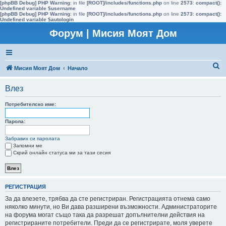
[phpBB Debug] PHP Warning
: in file
[ROOT]/includes/functions.php
on line
2573
:
compact():
Undefined variable $username
[phpBB Debug] PHP Warning
: in file
[ROOT]/includes/functions.php
on line
2573
:
compact():
Undefined variable $autologin
Форум | Мисия Моят Дом
Т
Мисия Моят Дом
Начало
ъ
Влез
р
с
Потребителско име:
е
Парола:
н
Забравих си паролата
е
Запомни ме
Скрий онлайн статуса ми за тази сесия
РЕГИСТРАЦИЯ
За да влезете, трябва да сте регистриран. Регистрацията отнема само
няколко минути, но Ви дава разширени възможности. Администраторите
на форума могат също така да разрешат допълнителни действия на
регистрираните потребители. Преди да се регистрирате, моля уверете