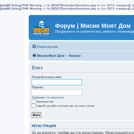
[phpBB Debug] PHP Warning
: in file
[ROOT]/includes/functions.php
on line
2573
:
compact(): 
[phpBB Debug] PHP Warning
: in file
[ROOT]/includes/functions.php
on line
2573
:
compact(): U
Форум | Мисия Моят Дом
Предаването за строителство, ремонти, обзавеждан
Бързи връзки
Мисия Моят Дом
Начало
Влез
Потребителско име:
Парола:
Забравих си паролата
Запомни ме
Скрий онлайн статуса ми за тази сесия
РЕГИСТРАЦИЯ
За да влезете, трябва да сте регистриран. Регистрацията