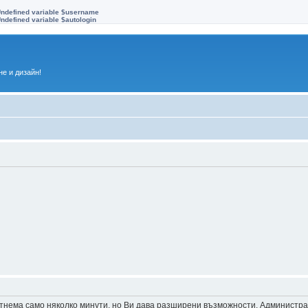
Undefined variable $username
ndefined variable $autologin
е и дизайн!
 отнема само няколко минути, но Ви дава разширени възможности. Администр