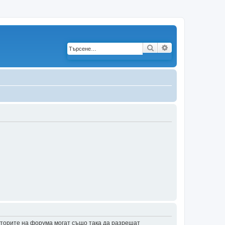
Търсене
Разширено търс
аторите на форума могат също така да разрешат