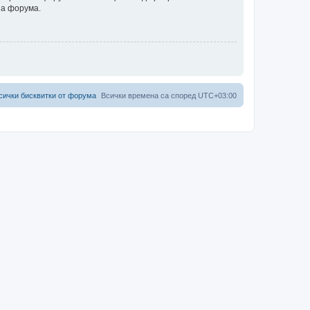
на форума.
сички бисквитки от форума
Всички времена са според
UTC+03:00