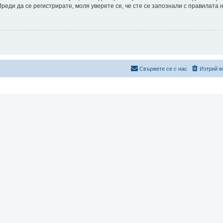
еди да се регистрирате, моля уверете се, че сте се запознали с правилата 
Свържете се с нас
Изтрий в