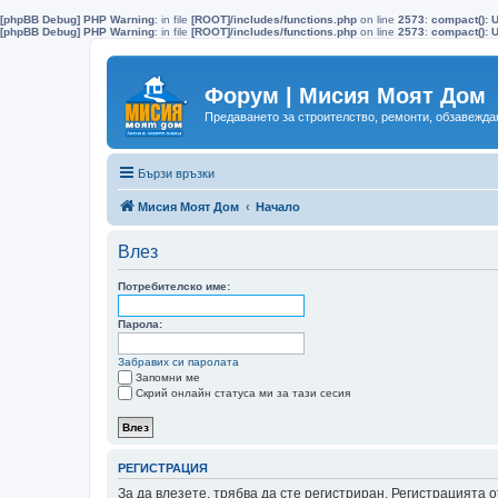
[phpBB Debug] PHP Warning
: in file
[ROOT]/includes/functions.php
on line
2573
:
compact(): 
[phpBB Debug] PHP Warning
: in file
[ROOT]/includes/functions.php
on line
2573
:
compact(): U
Форум | Мисия Моят Дом
Предаването за строителство, ремонти, обзавеждан
Бързи връзки
Мисия Моят Дом
Начало
Влез
Потребителско име:
Парола:
Забравих си паролата
Запомни ме
Скрий онлайн статуса ми за тази сесия
РЕГИСТРАЦИЯ
За да влезете, трябва да сте регистриран. Регистрацията