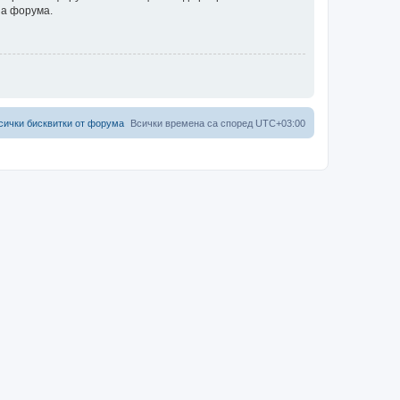
на форума.
сички бисквитки от форума
Всички времена са според
UTC+03:00