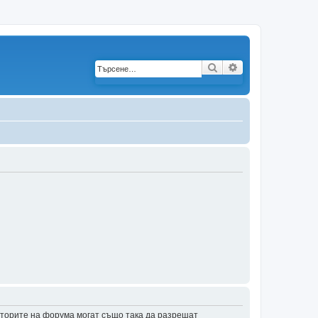
Търсене
Разширено търс
аторите на форума могат също така да разрешат