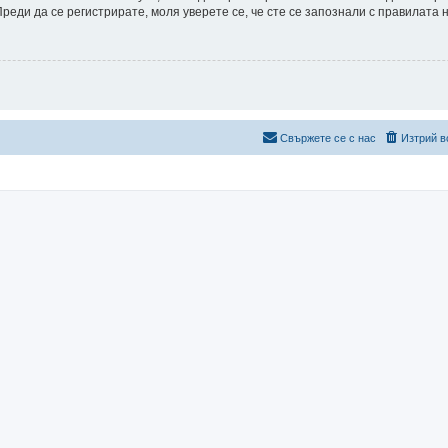
еди да се регистрирате, моля уверете се, че сте се запознали с правилата 
Свържете се с нас
Изтрий в