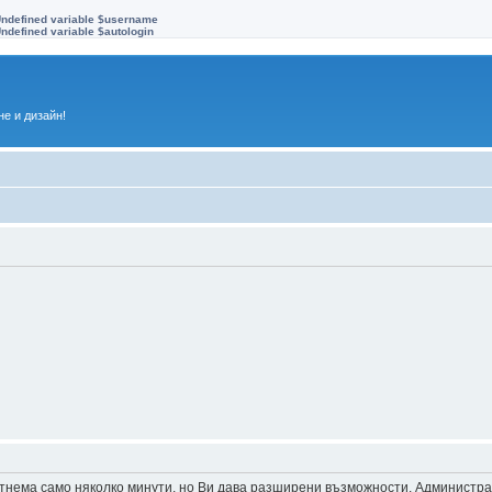
Undefined variable $username
ndefined variable $autologin
е и дизайн!
 отнема само няколко минути, но Ви дава разширени възможности. Администр