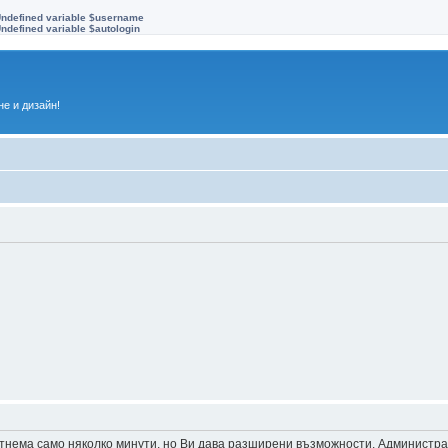
Undefined variable $username
ndefined variable $autologin
е и дизайн!
 отнема само няколко минути, но Ви дава разширени възможности. Администр