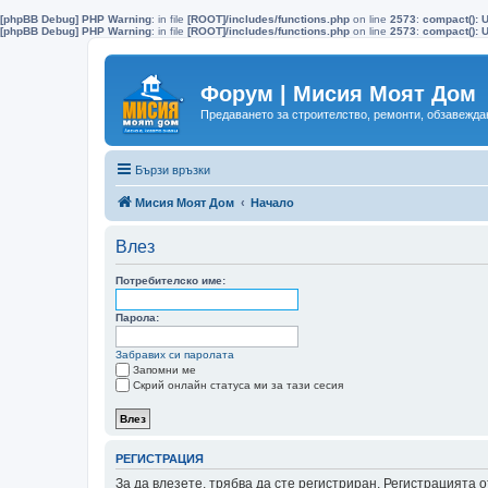
[phpBB Debug] PHP Warning
: in file
[ROOT]/includes/functions.php
on line
2573
:
compact(): 
[phpBB Debug] PHP Warning
: in file
[ROOT]/includes/functions.php
on line
2573
:
compact(): U
Форум | Мисия Моят Дом
Предаването за строителство, ремонти, обзавеждан
Бързи връзки
Мисия Моят Дом
Начало
Влез
Потребителско име:
Парола:
Забравих си паролата
Запомни ме
Скрий онлайн статуса ми за тази сесия
РЕГИСТРАЦИЯ
За да влезете, трябва да сте регистриран. Регистрацията