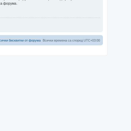
на форума.
сички бисквитки от форума
Всички времена са според
UTC+03:00