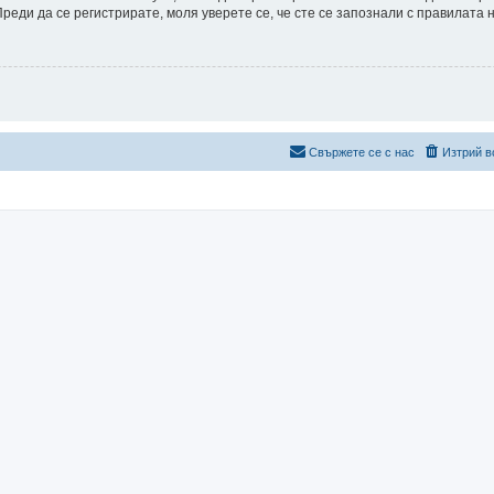
еди да се регистрирате, моля уверете се, че сте се запознали с правилата 
Свържете се с нас
Изтрий в