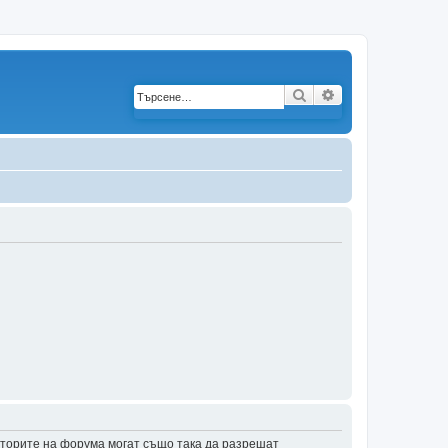
Търсене
Разширено търс
аторите на форума могат също така да разрешат