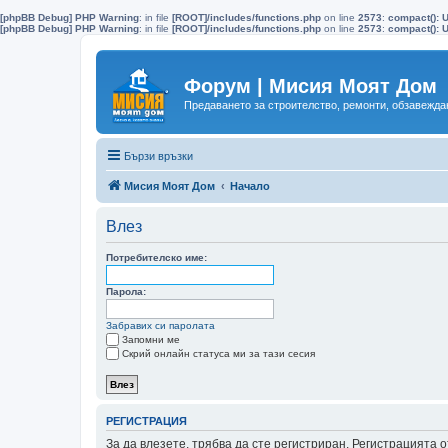
[phpBB Debug] PHP Warning
: in file
[ROOT]/includes/functions.php
on line
2573
:
compact(): 
[phpBB Debug] PHP Warning
: in file
[ROOT]/includes/functions.php
on line
2573
:
compact(): U
Форум | Мисия Моят Дом
Предаването за строителство, ремонти, обзавеждан
Бързи връзки
Мисия Моят Дом
Начало
Влез
Потребителско име:
Парола:
Забравих си паролата
Запомни ме
Скрий онлайн статуса ми за тази сесия
РЕГИСТРАЦИЯ
За да влезете, трябва да сте регистриран. Регистрацията