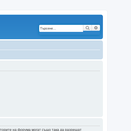
Търсене
Разширено търс
аторите на форума могат също така да разрешат