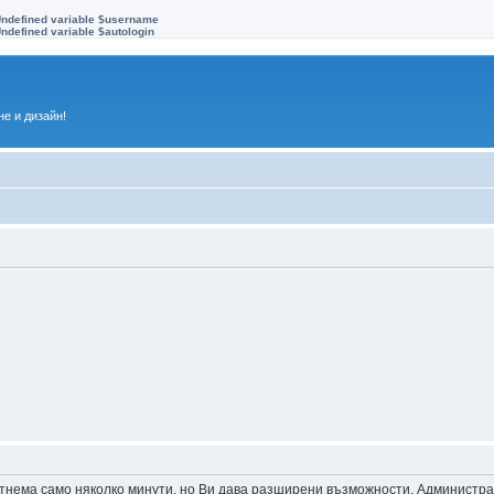
Undefined variable $username
ndefined variable $autologin
е и дизайн!
 отнема само няколко минути, но Ви дава разширени възможности. Администр