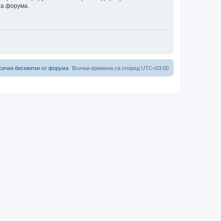
на форума.
сички бисквитки от форума
Всички времена са според
UTC+03:00