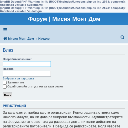
[phpBB Debug] PHP Warning
: in file
[ROOT]/includes/functions.php
on line
2573
:
compact():
Undefined variable $username
[phpBB Debug] PHP Warning
: in file
[ROOT]/includes/functions.php
on line
2573
:
compact():
Undefined variable $autologin
Форум | Мисия Моят Дом
Т
Мисия Моят Дом
Начало
ъ
Влез
р
с
Потребителско име:
е
Парола:
н
Забравих си паролата
е
Запомни ме
Скрий онлайн статуса ми за тази сесия
РЕГИСТРАЦИЯ
За да влезете, трябва да сте регистриран. Регистрацията отнема само
няколко минути, но Ви дава разширени възможности. Администраторите
на форума могат също така да разрешат допълнителни действия на
регистрираните потребители. Преди да се регистрирате, моля уверете