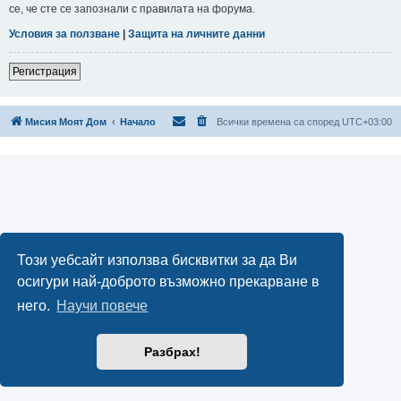
се, че сте се запознали с правилата на форума.
Условия за ползване
|
Защита на личните данни
Регистрация
Мисия Моят Дом
Начало
Всички времена са според
UTC+03:00
Този уебсайт използва бисквитки за да Ви
осигури най-доброто възможно прекарване в
него.
Научи повече
Разбрах!