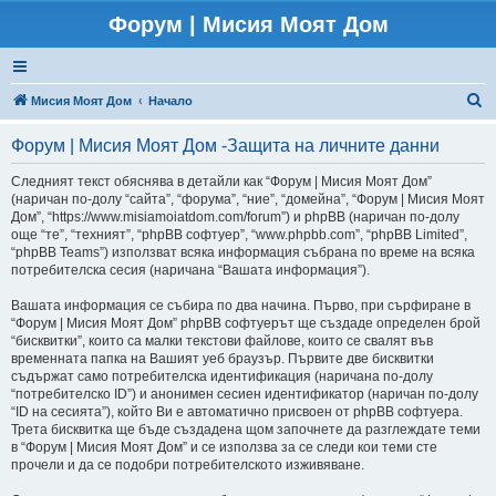
Форум | Мисия Моят Дом
Т
Мисия Моят Дом
Начало
ъ
Форум | Мисия Моят Дом -Защита на личните данни
р
с
Следният текст обяснява в детайли как “Форум | Мисия Моят Дом”
(наричан по-долу “сайта”, “форума”, “ниe”, “домейна”, “Форум | Мисия Моят
е
Дом”, “https://www.misiamoiatdom.com/forum”) и phpBB (наричан по-долу
н
още “те”, “техният”, “phpBB софтуер”, “www.phpbb.com”, “phpBB Limited”,
“phpBB Teams”) използват всяка информация събрана по време на всяка
е
потребителска сесия (наричана “Вашата информация”).
Вашата информация се събира по два начина. Първо, при сърфиране в
“Форум | Мисия Моят Дом” phpBB софтуерът ще създаде определен брой
“бисквитки”, които са малки текстови файлове, които се свалят във
временната папка на Вашият уеб браузър. Първите две бисквитки
съдържат само потребителска идентификация (наричана по-долу
“потребителско ID”) и анонимен сесиен идентификатор (наричан по-долу
“ID на сесията”), който Ви е автоматично присвоен от phpBB софтуера.
Трета бисквитка ще бъде създадена щом започнете да разглеждате теми
в “Форум | Мисия Моят Дом” и се използва за се следи кои теми сте
прочели и да се подобри потребителското изживяване.