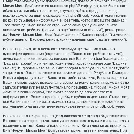
Също така можем да създаваме бисквитки, докато сърфирате в “Форум |
Мисия Моят Дом”, които са външни за phpBB софтуера, тези бисквитки
обаче са извън обхвата на този документ, който е предназначен да
покрие само страниците създадени от phpBB софтуера. Вторият начин,
по който събираме информация е чрез това, което изпращате към нас.
Това може да бъде, но не се ограничава само до: публикуване като
анонимен потребител (наричано още “анонимни мнения”), регистрация
на “Форум | Мисия Моят Дом” (наричано още “Вашият профил”) и мнения,
публикувани от Вас след регистрация (наричани още “Вашите мнения”).
Вашият профил, като абсолютен минимум ще съдържа уникално
идентификационно име (наричано още “Вашето потребителско име”),
лична парола, използвана за влизане във Вашия профил (наричана още
“Вашата парола”) и личен, валиден емейл адрес (наричан още “Вашият
емейл”). Информацията за Вашият профил в “Форум | Мисия Моят Дом” е
защитена от Закона за защита на личните данни на Република България.
Всяка информация освен Вашето потребителско име, Вашата парола и
Вашият емейл адрес въведена по време на регистрацията може да бъде
задължителна или незадължителна по преценка на “Форум | Мисия Моят
Дом”. Във всички случаи, Вие имате правото да определяте коя
информация от Вашият профил да бъде публично достъпна. Също така,
във Вашият профил, имате възможността да включите или изключите
получаването на автоматично генерирани емейли от phpBB софтуера.
Вашата парола е криптирана (с еднопосочен хеш) за да бъде защитена.
Въпреки това е препоръчително да не използвате една и съща парола в
различни сайтове. Вашата парола е начинът Ви за достъп до профилът
Ви в “Форум | Мисия Моят Дом”, затова, моля, пазете я внимателно. При