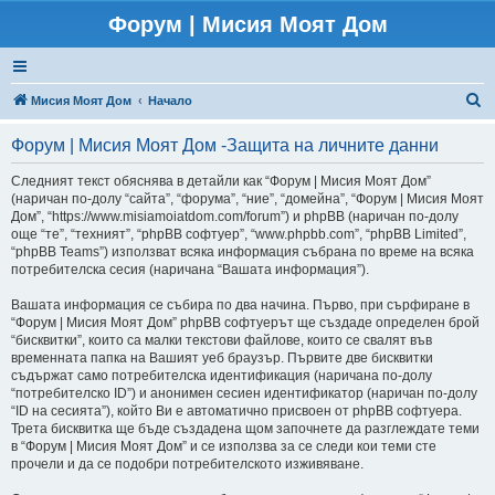
Форум | Мисия Моят Дом
Т
Мисия Моят Дом
Начало
ъ
Форум | Мисия Моят Дом -Защита на личните данни
р
с
Следният текст обяснява в детайли как “Форум | Мисия Моят Дом”
(наричан по-долу “сайта”, “форума”, “ниe”, “домейна”, “Форум | Мисия Моят
е
Дом”, “https://www.misiamoiatdom.com/forum”) и phpBB (наричан по-долу
н
още “те”, “техният”, “phpBB софтуер”, “www.phpbb.com”, “phpBB Limited”,
“phpBB Teams”) използват всяка информация събрана по време на всяка
е
потребителска сесия (наричана “Вашата информация”).
Вашата информация се събира по два начина. Първо, при сърфиране в
“Форум | Мисия Моят Дом” phpBB софтуерът ще създаде определен брой
“бисквитки”, които са малки текстови файлове, които се свалят във
временната папка на Вашият уеб браузър. Първите две бисквитки
съдържат само потребителска идентификация (наричана по-долу
“потребителско ID”) и анонимен сесиен идентификатор (наричан по-долу
“ID на сесията”), който Ви е автоматично присвоен от phpBB софтуера.
Трета бисквитка ще бъде създадена щом започнете да разглеждате теми
в “Форум | Мисия Моят Дом” и се използва за се следи кои теми сте
прочели и да се подобри потребителското изживяване.