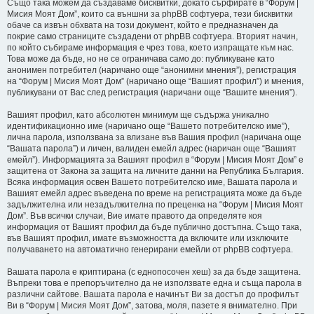
Също така можем да създаваме бисквитки, докато сърфирате в “Форум |
Мисия Моят Дом”, които са външни за phpBB софтуера, тези бисквитки
обаче са извън обхвата на този документ, който е предназначен да
покрие само страниците създадени от phpBB софтуера. Вторият начин,
по който събираме информация е чрез това, което изпращате към нас.
Това може да бъде, но не се ограничава само до: публикуване като
анонимен потребител (наричано още “анонимни мнения”), регистрация
на “Форум | Мисия Моят Дом” (наричано още “Вашият профил”) и мнения,
публикувани от Вас след регистрация (наричани още “Вашите мнения”).
Вашият профил, като абсолютен минимум ще съдържа уникално
идентификационно име (наричано още “Вашето потребителско име”),
лична парола, използвана за влизане във Вашия профил (наричана още
“Вашата парола”) и личен, валиден емейл адрес (наричан още “Вашият
емейл”). Информацията за Вашият профил в “Форум | Мисия Моят Дом” е
защитена от Закона за защита на личните данни на Република България.
Всяка информация освен Вашето потребителско име, Вашата парола и
Вашият емейл адрес въведена по време на регистрацията може да бъде
задължителна или незадължителна по преценка на “Форум | Мисия Моят
Дом”. Във всички случаи, Вие имате правото да определяте коя
информация от Вашият профил да бъде публично достъпна. Също така,
във Вашият профил, имате възможността да включите или изключите
получаването на автоматично генерирани емейли от phpBB софтуера.
Вашата парола е криптирана (с еднопосочен хеш) за да бъде защитена.
Въпреки това е препоръчително да не използвате една и съща парола в
различни сайтове. Вашата парола е начинът Ви за достъп до профилът
Ви в “Форум | Мисия Моят Дом”, затова, моля, пазете я внимателно. При