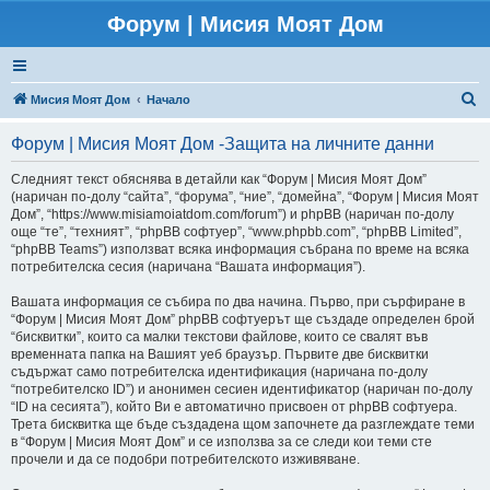
Форум | Мисия Моят Дом
Т
Мисия Моят Дом
Начало
ъ
Форум | Мисия Моят Дом -Защита на личните данни
р
с
Следният текст обяснява в детайли как “Форум | Мисия Моят Дом”
(наричан по-долу “сайта”, “форума”, “ниe”, “домейна”, “Форум | Мисия Моят
е
Дом”, “https://www.misiamoiatdom.com/forum”) и phpBB (наричан по-долу
н
още “те”, “техният”, “phpBB софтуер”, “www.phpbb.com”, “phpBB Limited”,
“phpBB Teams”) използват всяка информация събрана по време на всяка
е
потребителска сесия (наричана “Вашата информация”).
Вашата информация се събира по два начина. Първо, при сърфиране в
“Форум | Мисия Моят Дом” phpBB софтуерът ще създаде определен брой
“бисквитки”, които са малки текстови файлове, които се свалят във
временната папка на Вашият уеб браузър. Първите две бисквитки
съдържат само потребителска идентификация (наричана по-долу
“потребителско ID”) и анонимен сесиен идентификатор (наричан по-долу
“ID на сесията”), който Ви е автоматично присвоен от phpBB софтуера.
Трета бисквитка ще бъде създадена щом започнете да разглеждате теми
в “Форум | Мисия Моят Дом” и се използва за се следи кои теми сте
прочели и да се подобри потребителското изживяване.