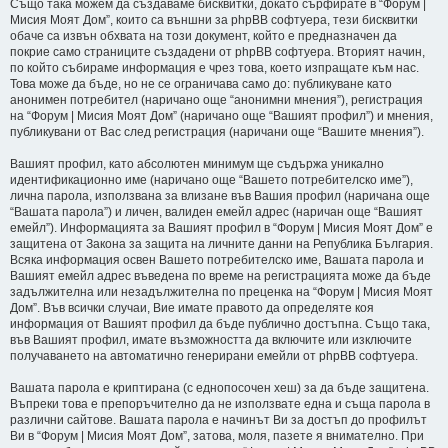
Също така можем да създаваме бисквитки, докато сърфирате в “Форум |
Мисия Моят Дом”, които са външни за phpBB софтуера, тези бисквитки
обаче са извън обхвата на този документ, който е предназначен да
покрие само страниците създадени от phpBB софтуера. Вторият начин,
по който събираме информация е чрез това, което изпращате към нас.
Това може да бъде, но не се ограничава само до: публикуване като
анонимен потребител (наричано още “анонимни мнения”), регистрация
на “Форум | Мисия Моят Дом” (наричано още “Вашият профил”) и мнения,
публикувани от Вас след регистрация (наричани още “Вашите мнения”).
Вашият профил, като абсолютен минимум ще съдържа уникално
идентификационно име (наричано още “Вашето потребителско име”),
лична парола, използвана за влизане във Вашия профил (наричана още
“Вашата парола”) и личен, валиден емейл адрес (наричан още “Вашият
емейл”). Информацията за Вашият профил в “Форум | Мисия Моят Дом” е
защитена от Закона за защита на личните данни на Република България.
Всяка информация освен Вашето потребителско име, Вашата парола и
Вашият емейл адрес въведена по време на регистрацията може да бъде
задължителна или незадължителна по преценка на “Форум | Мисия Моят
Дом”. Във всички случаи, Вие имате правото да определяте коя
информация от Вашият профил да бъде публично достъпна. Също така,
във Вашият профил, имате възможността да включите или изключите
получаването на автоматично генерирани емейли от phpBB софтуера.
Вашата парола е криптирана (с еднопосочен хеш) за да бъде защитена.
Въпреки това е препоръчително да не използвате една и съща парола в
различни сайтове. Вашата парола е начинът Ви за достъп до профилът
Ви в “Форум | Мисия Моят Дом”, затова, моля, пазете я внимателно. При