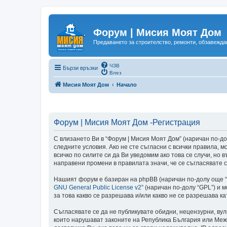
Форум | Мисия Моят Дом
Предаването за строителство, ремонти, обзавеждан
ЧЗВ
Бързи връзки
Влез
Мисия Моят Дом
Начало
Форум | Мисия Моят Дом -Регистрация
С влизането Ви в “Форум | Мисия Моят Дом” (наричан по-долу
следните условия. Ако не сте съгласни с всички правила,
всичко по силите си да Ви уведомим ако това се случи, но
направени промени в правилата значи, че се съгласявате с
Нашият форум е базиран на phpBB (наричан по-долу още “те
GNU General Public License v2
” (наричан по-долу “GPL”) и 
за това какво се разрешава и/или какво не се разрешава 
Съгласявате се да не публикувате обидни, нецензурни, ву
които нарушават законите на Република България или Меж