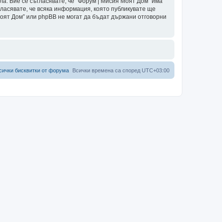
ла. Вие се съгласявате, че “Форум | Мисия Моят Дом” има
гласявате, че всяка информация, която публикувате ще
Моят Дом” или phpBB не могат да бъдат държани отговорни
сички бисквитки от форума
Всички времена са според
UTC+03:00