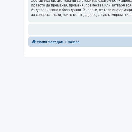
доставчика Ви, ако това ни се стори наложително. IP адрес
правото да премахва, променя, премества или затваря всяк
бъде записвана в база данни. Въпреки, че тази информаци
за хакерски атаки, които могат да доведат до компрометир
Мисия Моят Дом
Начало