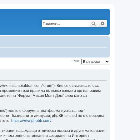
Търсене
Разширено търс
Език:
/www.misiamoiatdom.com/forum”), Вие се съгласявате със
да променим тези правила по всяко време и ще направим
ването на “Форум | Мисия Моят Дом” след като са
ams”) което е форумна платформа пусната под “
ернет базираните дискусии; phpBB Limited не е отговорна
етете:
https://www.phpbb.com/
.
ентирани, насаждащи етническа омраза и други материали,
и и постоянно изгонване и сезиране на Интернет