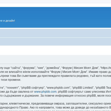
е и дизайн!
 още “сайта”, “форума”, “ние”, “домейна”, “Форум | Мисия Моят Дом”, “https:/
 моля не влизайте и/или използвайте “Форум | Мисия Моят Дом”. Имаме право 
 въпреки това Ви съветваме да преглеждате правилата редовно, тъй като полз
 тези промени.
”, “техният”, “phpBB софтуер”, “www.phpbb.com”, “phpBB Limited”, “phpBB Te
може да бъде свалена от
www.phpbb.com
. phpBB софтуерът само улеснява Инт
като съдържание и държание. За повече информация относно phpBB, моля пос
лгарни, клеветнически, предизвикващи омраза, заплашителни, сексуално ори
дународното Право. Ако го направите, това може да доведе до незабавното В