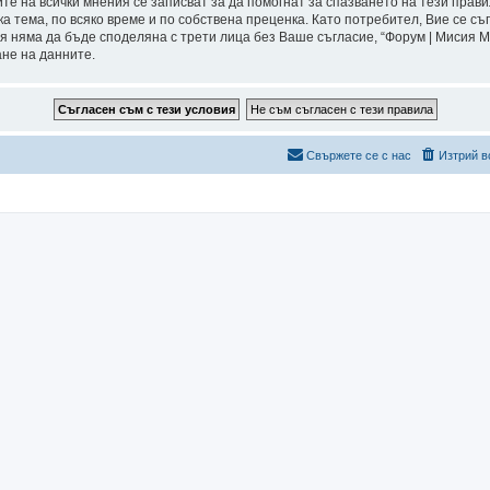
ите на всички мнения се записват за да помогнат за спазването на тези прави
а тема, по всяко време и по собствена преценка. Като потребител, Вие се съ
я няма да бъде споделяна с трети лица без Ваше съгласие, “Форум | Мисия 
ане на данните.
Свържете се с нас
Изтрий в