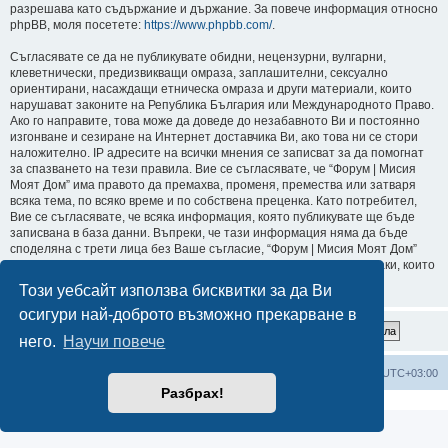
разрешава като съдържание и държание. За повече информация относно
phpBB, моля посетете:
https://www.phpbb.com/
.
Съгласявате се да не публикувате обидни, нецензурни, вулгарни,
клеветнически, предизвикващи омраза, заплашителни, сексуално
ориентирани, насаждащи етническа омраза и други материали, които
нарушават законите на Република България или Международното Право.
Ако го направите, това може да доведе до незабавното Ви и постоянно
изгонване и сезиране на Интернет доставчика Ви, ако това ни се стори
наложително. IP адресите на всички мнения се записват за да помогнат
за спазването на тези правила. Вие се съгласявате, че “Форум | Мисия
Моят Дом” има правото да премахва, променя, премества или затваря
всяка тема, по всяко време и по собствена преценка. Като потребител,
Вие се съгласявате, че всяка информация, която публикувате ще бъде
записвана в база данни. Въпреки, че тази информация няма да бъде
споделяна с трети лица без Ваше съгласие, “Форум | Мисия Моят Дом”
или phpBB не могат да бъдат държани отговорни за хакерски атаки, които
могат да доведат до компрометиране на данните.
Този уебсайт използва бисквитки за да Ви
осигури най-доброто възможно прекарване в
него.
Научи повече
Мисия Моят Дом
Начало
Всички времена са според
UTC+03:00
Разбрах!