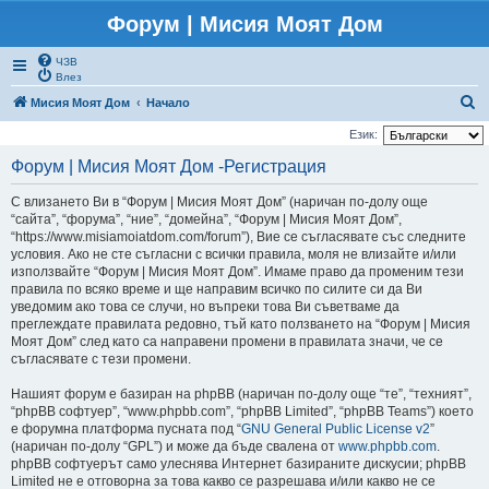
Форум | Мисия Моят Дом
ЧЗВ
Влез
Т
Мисия Моят Дом
Начало
ъ
Език:
р
Форум | Мисия Моят Дом -Регистрация
с
С влизането Ви в “Форум | Мисия Моят Дом” (наричан по-долу още
е
“сайта”, “форума”, “ние”, “домейна”, “Форум | Мисия Моят Дом”,
н
“https://www.misiamoiatdom.com/forum”), Вие се съгласявате със следните
условия. Ако не сте съгласни с всички правила, моля не влизайте и/или
е
използвайте “Форум | Мисия Моят Дом”. Имаме право да променим тези
правила по всяко време и ще направим всичко по силите си да Ви
уведомим ако това се случи, но въпреки това Ви съветваме да
преглеждате правилата редовно, тъй като ползването на “Форум | Мисия
Моят Дом” след като са направени промени в правилата значи, че се
съгласявате с тези промени.
Нашият форум е базиран на phpBB (наричан по-долу още “те”, “техният”,
“phpBB софтуер”, “www.phpbb.com”, “phpBB Limited”, “phpBB Teams”) което
е форумна платформа пусната под “
GNU General Public License v2
”
(наричан по-долу “GPL”) и може да бъде свалена от
www.phpbb.com
.
phpBB софтуерът само улеснява Интернет базираните дискусии; phpBB
Limited не е отговорна за това какво се разрешава и/или какво не се