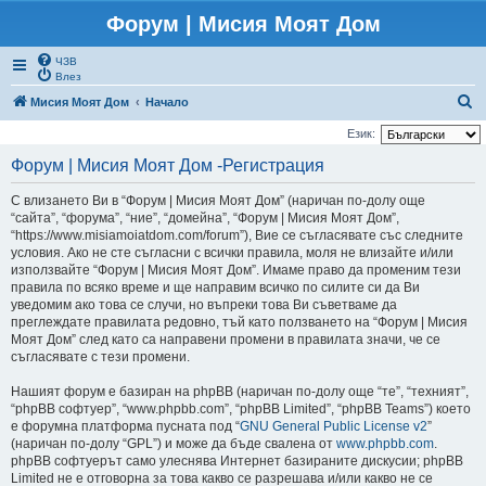
Форум | Мисия Моят Дом
ЧЗВ
Влез
Т
Мисия Моят Дом
Начало
ъ
Език:
р
Форум | Мисия Моят Дом -Регистрация
с
С влизането Ви в “Форум | Мисия Моят Дом” (наричан по-долу още
е
“сайта”, “форума”, “ние”, “домейна”, “Форум | Мисия Моят Дом”,
н
“https://www.misiamoiatdom.com/forum”), Вие се съгласявате със следните
условия. Ако не сте съгласни с всички правила, моля не влизайте и/или
е
използвайте “Форум | Мисия Моят Дом”. Имаме право да променим тези
правила по всяко време и ще направим всичко по силите си да Ви
уведомим ако това се случи, но въпреки това Ви съветваме да
преглеждате правилата редовно, тъй като ползването на “Форум | Мисия
Моят Дом” след като са направени промени в правилата значи, че се
съгласявате с тези промени.
Нашият форум е базиран на phpBB (наричан по-долу още “те”, “техният”,
“phpBB софтуер”, “www.phpbb.com”, “phpBB Limited”, “phpBB Teams”) което
е форумна платформа пусната под “
GNU General Public License v2
”
(наричан по-долу “GPL”) и може да бъде свалена от
www.phpbb.com
.
phpBB софтуерът само улеснява Интернет базираните дискусии; phpBB
Limited не е отговорна за това какво се разрешава и/или какво не се