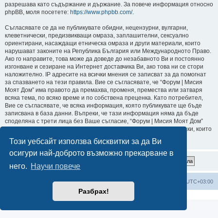
разрешава като съдържание и държание. За повече информация относно
phpBB, моля посетете:
https://www.phpbb.com/
.
Съгласявате се да не публикувате обидни, нецензурни, вулгарни,
клеветнически, предизвикващи омраза, заплашителни, сексуално
ориентирани, насаждащи етническа омраза и други материали, които
нарушават законите на Република България или Международното Право.
Ако го направите, това може да доведе до незабавното Ви и постоянно
изгонване и сезиране на Интернет доставчика Ви, ако това ни се стори
наложително. IP адресите на всички мнения се записват за да помогнат
за спазването на тези правила. Вие се съгласявате, че “Форум | Мисия
Моят Дом” има правото да премахва, променя, премества или затваря
всяка тема, по всяко време и по собствена преценка. Като потребител,
Вие се съгласявате, че всяка информация, която публикувате ще бъде
записвана в база данни. Въпреки, че тази информация няма да бъде
споделяна с трети лица без Ваше съгласие, “Форум | Мисия Моят Дом”
или phpBB не могат да бъдат държани отговорни за хакерски атаки, които
могат да доведат до компрометиране на данните.
Този уебсайт използва бисквитки за да Ви
осигури най-доброто възможно прекарване в
него.
Научи повече
Мисия Моят Дом
Начало
Всички времена са според
UTC+03:00
Разбрах!