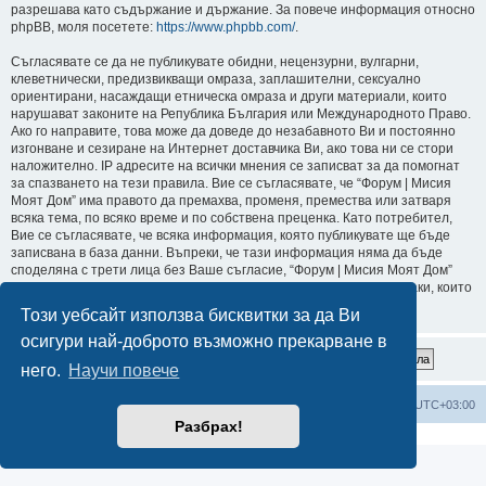
разрешава като съдържание и държание. За повече информация относно
phpBB, моля посетете:
https://www.phpbb.com/
.
Съгласявате се да не публикувате обидни, нецензурни, вулгарни,
клеветнически, предизвикващи омраза, заплашителни, сексуално
ориентирани, насаждащи етническа омраза и други материали, които
нарушават законите на Република България или Международното Право.
Ако го направите, това може да доведе до незабавното Ви и постоянно
изгонване и сезиране на Интернет доставчика Ви, ако това ни се стори
наложително. IP адресите на всички мнения се записват за да помогнат
за спазването на тези правила. Вие се съгласявате, че “Форум | Мисия
Моят Дом” има правото да премахва, променя, премества или затваря
всяка тема, по всяко време и по собствена преценка. Като потребител,
Вие се съгласявате, че всяка информация, която публикувате ще бъде
записвана в база данни. Въпреки, че тази информация няма да бъде
споделяна с трети лица без Ваше съгласие, “Форум | Мисия Моят Дом”
или phpBB не могат да бъдат държани отговорни за хакерски атаки, които
могат да доведат до компрометиране на данните.
Този уебсайт използва бисквитки за да Ви
осигури най-доброто възможно прекарване в
него.
Научи повече
Мисия Моят Дом
Начало
Всички времена са според
UTC+03:00
Разбрах!