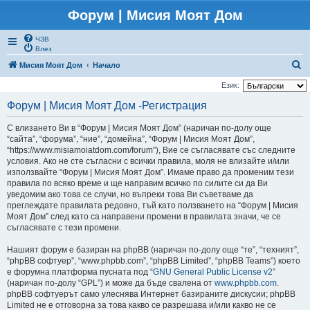
Форум | Мисия Моят Дом
ЧЗВ
Влез
Т
Мисия Моят Дом
Начало
ъ
Език:
р
Форум | Мисия Моят Дом -Регистрация
с
С влизането Ви в “Форум | Мисия Моят Дом” (наричан по-долу още
е
“сайта”, “форума”, “ние”, “домейна”, “Форум | Мисия Моят Дом”,
н
“https://www.misiamoiatdom.com/forum”), Вие се съгласявате със следните
условия. Ако не сте съгласни с всички правила, моля не влизайте и/или
е
използвайте “Форум | Мисия Моят Дом”. Имаме право да променим тези
правила по всяко време и ще направим всичко по силите си да Ви
уведомим ако това се случи, но въпреки това Ви съветваме да
преглеждате правилата редовно, тъй като ползването на “Форум | Мисия
Моят Дом” след като са направени промени в правилата значи, че се
съгласявате с тези промени.
Нашият форум е базиран на phpBB (наричан по-долу още “те”, “техният”,
“phpBB софтуер”, “www.phpbb.com”, “phpBB Limited”, “phpBB Teams”) което
е форумна платформа пусната под “
GNU General Public License v2
”
(наричан по-долу “GPL”) и може да бъде свалена от
www.phpbb.com
.
phpBB софтуерът само улеснява Интернет базираните дискусии; phpBB
Limited не е отговорна за това какво се разрешава и/или какво не се