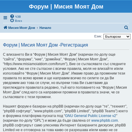
Форум | Мисия Моят Дом
ЧЗВ
Влез
Т
Мисия Моят Дом
Начало
ъ
Език:
р
Форум | Мисия Моят Дом -Регистрация
с
С влизането Ви в “Форум | Мисия Моят Дом” (наричан по-долу още
е
“сайта”, “форума”, “ние”, “домейна”, “Форум | Мисия Моят Дом”,
н
“https://www.misiamoiatdom.com/forum”), Вие се съгласявате със следните
условия. Ако не сте съгласни с всички правила, моля не влизайте и/или
е
използвайте “Форум | Мисия Моят Дом”. Имаме право да променим тези
правила по всяко време и ще направим всичко по силите си да Ви
уведомим ако това се случи, но въпреки това Ви съветваме да
преглеждате правилата редовно, тъй като ползването на “Форум | Мисия
Моят Дом” след като са направени промени в правилата значи, че се
съгласявате с тези промени.
Нашият форум е базиран на phpBB (наричан по-долу още “те”, “техният”,
“phpBB софтуер”, “www.phpbb.com”, “phpBB Limited”, “phpBB Teams”) което
е форумна платформа пусната под “
GNU General Public License v2
”
(наричан по-долу “GPL”) и може да бъде свалена от
www.phpbb.com
.
phpBB софтуерът само улеснява Интернет базираните дискусии; phpBB
Limited не е отговорна за това какво се разрешава и/или какво не се