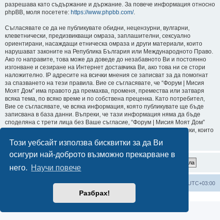
разрешава като съдържание и държание. За повече информация относно
phpBB, моля посетете:
https://www.phpbb.com/
.
Съгласявате се да не публикувате обидни, нецензурни, вулгарни,
клеветнически, предизвикващи омраза, заплашителни, сексуално
ориентирани, насаждащи етническа омраза и други материали, които
нарушават законите на Република България или Международното Право.
Ако го направите, това може да доведе до незабавното Ви и постоянно
изгонване и сезиране на Интернет доставчика Ви, ако това ни се стори
наложително. IP адресите на всички мнения се записват за да помогнат
за спазването на тези правила. Вие се съгласявате, че “Форум | Мисия
Моят Дом” има правото да премахва, променя, премества или затваря
всяка тема, по всяко време и по собствена преценка. Като потребител,
Вие се съгласявате, че всяка информация, която публикувате ще бъде
записвана в база данни. Въпреки, че тази информация няма да бъде
споделяна с трети лица без Ваше съгласие, “Форум | Мисия Моят Дом”
или phpBB не могат да бъдат държани отговорни за хакерски атаки, които
могат да доведат до компрометиране на данните.
Този уебсайт използва бисквитки за да Ви
осигури най-доброто възможно прекарване в
него.
Научи повече
Мисия Моят Дом
Начало
Всички времена са според
UTC+03:00
Разбрах!