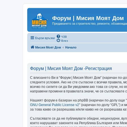
Форум | Мисия Моят Дом
Предаването за строителство, ремонти, обзавеждан
ЧЗВ
Бързи връзки
Влез
Мисия Моят Дом
Начало
Форум | Мисия Моят Дом -Регистрация
С влизането Ви в “Форум | Мисия Моят Дом” (наричан по-долу
следните условия. Ако не сте съгласни с всички правила,
всичко по силите си да Ви уведомим ако това се случи, но
направени промени в правилата значи, че се съгласявате с
Нашият форум е базиран на phpBB (наричан по-долу още “те
GNU General Public License v2
” (наричан по-долу “GPL”) и 
за това какво се разрешава и/или какво не се разрешава 
Съгласявате се да не публикувате обидни, нецензурни, ву
които нарушават законите на Република България или Меж