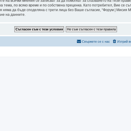
ите на всички мнения се записват за да помогнат за спазването на тези прави
а тема, по всяко време и по собствена преценка. Като потребител, Вие се съ
я няма да бъде споделяна с трети лица без Ваше съгласие, “Форум | Мисия 
ане на данните.
Свържете се с нас
Изтрий в