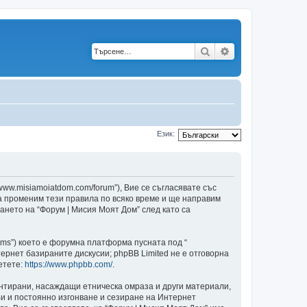
Търсене
Разширено търс
Език:
/www.misiamoiatdom.com/forum”), Вие се съгласявате със
да променим тези правила по всяко време и ще направим
ването на “Форум | Мисия Моят Дом” след като са
ams”) което е форумна платформа пусната под “
ернет базираните дискусии; phpBB Limited не е отговорна
етете:
https://www.phpbb.com/
.
ентирани, насаждащи етническа омраза и други материали,
и и постоянно изгонване и сезиране на Интернет