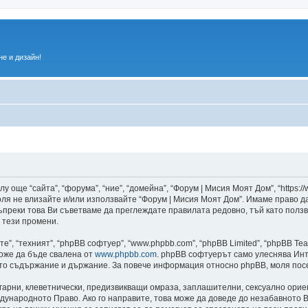
е и дизайн!
 още “сайта”, “форума”, “ние”, “домейна”, “Форум | Мисия Моят Дом”, “https:/
 моля не влизайте и/или използвайте “Форум | Мисия Моят Дом”. Имаме право 
 въпреки това Ви съветваме да преглеждате правилата редовно, тъй като полз
 тези промени.
”, “техният”, “phpBB софтуер”, “www.phpbb.com”, “phpBB Limited”, “phpBB Te
може да бъде свалена от
www.phpbb.com
. phpBB софтуерът само улеснява Инт
като съдържание и държание. За повече информация относно phpBB, моля пос
лгарни, клеветнически, предизвикващи омраза, заплашителни, сексуално ори
дународното Право. Ако го направите, това може да доведе до незабавното В