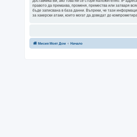
доставчика Ви, ако това ни се стори наложително. IP адрес
правото да премахва, променя, премества или затваря всяк
бъде записвана в база данни. Въпреки, че тази информаци
за хакерски атаки, които могат да доведат до компрометир
Мисия Моят Дом
Начало