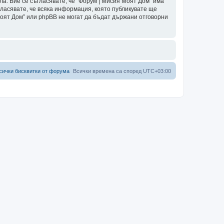
ла. Вие се съгласявате, че “Форум | Мисия Моят Дом” има
гласявате, че всяка информация, която публикувате ще
Моят Дом” или phpBB не могат да бъдат държани отговорни
сички бисквитки от форума
Всички времена са според
UTC+03:00