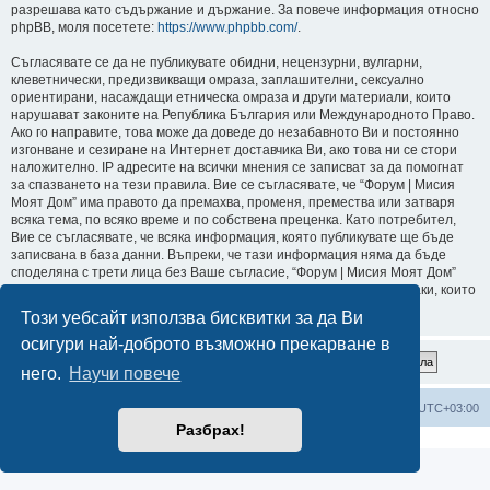
разрешава като съдържание и държание. За повече информация относно
phpBB, моля посетете:
https://www.phpbb.com/
.
Съгласявате се да не публикувате обидни, нецензурни, вулгарни,
клеветнически, предизвикващи омраза, заплашителни, сексуално
ориентирани, насаждащи етническа омраза и други материали, които
нарушават законите на Република България или Международното Право.
Ако го направите, това може да доведе до незабавното Ви и постоянно
изгонване и сезиране на Интернет доставчика Ви, ако това ни се стори
наложително. IP адресите на всички мнения се записват за да помогнат
за спазването на тези правила. Вие се съгласявате, че “Форум | Мисия
Моят Дом” има правото да премахва, променя, премества или затваря
всяка тема, по всяко време и по собствена преценка. Като потребител,
Вие се съгласявате, че всяка информация, която публикувате ще бъде
записвана в база данни. Въпреки, че тази информация няма да бъде
споделяна с трети лица без Ваше съгласие, “Форум | Мисия Моят Дом”
или phpBB не могат да бъдат държани отговорни за хакерски атаки, които
могат да доведат до компрометиране на данните.
Този уебсайт използва бисквитки за да Ви
осигури най-доброто възможно прекарване в
него.
Научи повече
Мисия Моят Дом
Начало
Всички времена са според
UTC+03:00
Разбрах!