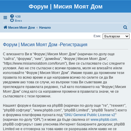
Форум | Мисия Моят Дом
ЧЗВ
Влез
Т
Мисия Моят Дом
Начало
ъ
Език:
р
Форум | Мисия Моят Дом -Регистрация
с
С влизането Ви в “Форум | Мисия Моят Дом” (наричан по-долу още
е
“сайта”, “форума”, “ние”, “домейна”, “Форум | Мисия Моят Дом”,
н
“https://www.misiamoiatdom.com/forum”), Вие се съгласявате със следните
условия. Ако не сте съгласни с всички правила, моля не влизайте и/или
е
използвайте “Форум | Мисия Моят Дом”. Имаме право да променим тези
правила по всяко време и ще направим всичко по силите си да Ви
уведомим ако това се случи, но въпреки това Ви съветваме да
преглеждате правилата редовно, тъй като ползването на “Форум | Мисия
Моят Дом” след като са направени промени в правилата значи, че се
съгласявате с тези промени.
Нашият форум е базиран на phpBB (наричан по-долу още “те”, “техният”,
“phpBB софтуер”, “www.phpbb.com”, “phpBB Limited”, “phpBB Teams”) което
е форумна платформа пусната под “
GNU General Public License v2
”
(наричан по-долу “GPL”) и може да бъде свалена от
www.phpbb.com
.
phpBB софтуерът само улеснява Интернет базираните дискусии; phpBB
Limited не е отговорна за това какво се разрешава и/или какво не се