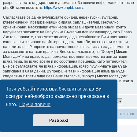
разрешава като съдържание и държание. За повече информация относно
phpBB, моля посетете:
https://www.phpbb.com/
.
Съгласявате се да не публикувате обидни, нецензурни, вулгарни,
клеветнически, предизвикващи омраза, заплашителни, сексуално
ориентирани, насаждащи етническа омраза и други материали, които
нарушават законите на Република България или Международното Право.
Ако го направите, това може да доведе до незабавното Ви и постоянно
изгонване и сезиране на Интернет доставчика Ви, ако това ни се стори
наложително. IP адресите на всички мнения се записват за да помогнат
за спазването на тези правила. Вие се съгласявате, че “Форум | Мисия
Моят Дом” има правото да премахва, променя, премества или затваря
всяка тема, по всяко време и по собствена преценка. Като потребител,
Вие се съгласявате, че всяка информация, която публикувате ще бъде
записвана в база данни. Въпреки, че тази информация няма да бъде
споделяна с трети лица без Ваше съгласие, “Форум | Мисия Моят Дом”
или phpBB не могат да бъдат държани отговорни за хакерски атаки, които
могат да доведат до компрометиране на данните.
Този уебсайт използва бисквитки за да Ви
осигури най-доброто възможно прекарване в
него.
Научи повече
Мисия Моят Дом
Начало
Всички времена са според
UTC+03:00
Разбрах!