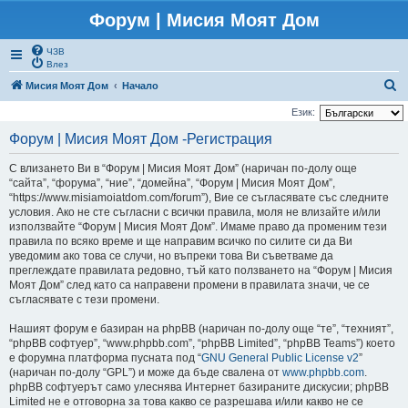
Форум | Мисия Моят Дом
ЧЗВ
Влез
Т
Мисия Моят Дом
Начало
ъ
Език:
р
Форум | Мисия Моят Дом -Регистрация
с
С влизането Ви в “Форум | Мисия Моят Дом” (наричан по-долу още
е
“сайта”, “форума”, “ние”, “домейна”, “Форум | Мисия Моят Дом”,
н
“https://www.misiamoiatdom.com/forum”), Вие се съгласявате със следните
условия. Ако не сте съгласни с всички правила, моля не влизайте и/или
е
използвайте “Форум | Мисия Моят Дом”. Имаме право да променим тези
правила по всяко време и ще направим всичко по силите си да Ви
уведомим ако това се случи, но въпреки това Ви съветваме да
преглеждате правилата редовно, тъй като ползването на “Форум | Мисия
Моят Дом” след като са направени промени в правилата значи, че се
съгласявате с тези промени.
Нашият форум е базиран на phpBB (наричан по-долу още “те”, “техният”,
“phpBB софтуер”, “www.phpbb.com”, “phpBB Limited”, “phpBB Teams”) което
е форумна платформа пусната под “
GNU General Public License v2
”
(наричан по-долу “GPL”) и може да бъде свалена от
www.phpbb.com
.
phpBB софтуерът само улеснява Интернет базираните дискусии; phpBB
Limited не е отговорна за това какво се разрешава и/или какво не се