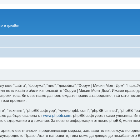
е и дизайн!
 още “сайта”, “форума”, “ние”, “домейна”, “Форум | Мисия Моят Дом”, “https:/
 моля не влизайте и/или използвайте “Форум | Мисия Моят Дом”. Имаме право 
 въпреки това Ви съветваме да преглеждате правилата редовно, тъй като полз
 тези промени.
”, “техният”, “phpBB софтуер”, “www.phpbb.com”, “phpBB Limited”, “phpBB Te
може да бъде свалена от
www.phpbb.com
. phpBB софтуерът само улеснява Инт
като съдържание и държание. За повече информация относно phpBB, моля пос
лгарни, клеветнически, предизвикващи омраза, заплашителни, сексуално ори
дународното Право. Ако го направите, това може да доведе до незабавното В