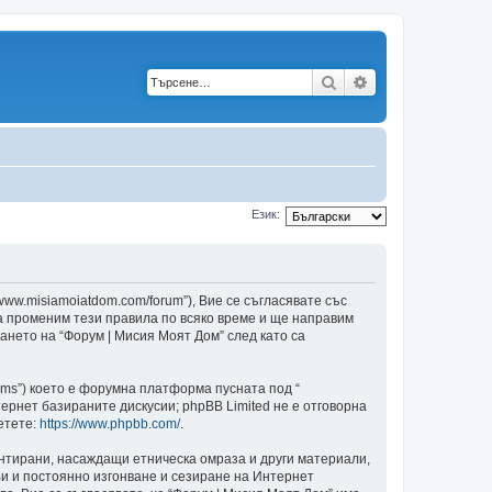
Търсене
Разширено търс
Език:
/www.misiamoiatdom.com/forum”), Вие се съгласявате със
да променим тези правила по всяко време и ще направим
ването на “Форум | Мисия Моят Дом” след като са
ams”) което е форумна платформа пусната под “
ернет базираните дискусии; phpBB Limited не е отговорна
етете:
https://www.phpbb.com/
.
ентирани, насаждащи етническа омраза и други материали,
и и постоянно изгонване и сезиране на Интернет