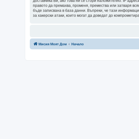
доставчика Ви, ако това ни се стори наложително. IP адрес
правото да премахва, променя, премества или затваря всяк
бъде записвана в база данни. Въпреки, че тази информаци
за хакерски атаки, които могат да доведат до компрометир
Мисия Моят Дом
Начало