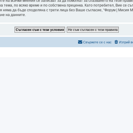
ите на всички мнения се записват за да помогнат за спазването на тези прави
а тема, по всяко време и по собствена преценка. Като потребител, Вие се съ
я няма да бъде споделяна с трети лица без Ваше съгласие, “Форум | Мисия 
ане на данните.
Свържете се с нас
Изтрий в