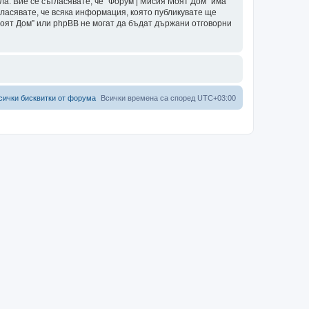
ла. Вие се съгласявате, че “Форум | Мисия Моят Дом” има
гласявате, че всяка информация, която публикувате ще
Моят Дом” или phpBB не могат да бъдат държани отговорни
сички бисквитки от форума
Всички времена са според
UTC+03:00