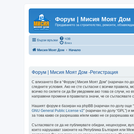
Форум | Мисия Моят Дом
Предаването за строителство, ремонти, обзавеждан
ЧЗВ
Бързи връзки
Влез
Мисия Моят Дом
Начало
Форум | Мисия Моят Дом -Регистрация
С влизането Ви в “Форум | Мисия Моят Дом” (наричан по-долу
следните условия. Ако не сте съгласни с всички правила,
всичко по силите си да Ви уведомим ако това се случи, но
направени промени в правилата значи, че се съгласявате с
Нашият форум е базиран на phpBB (наричан по-долу още “те
GNU General Public License v2
” (наричан по-долу “GPL”) и 
за това какво се разрешава и/или какво не се разрешава 
Съгласявате се да не публикувате обидни, нецензурни, ву
които нарушават законите на Република България или Меж