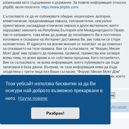
разрешава като съдържание и държание. За повече информация относно
phpBB, моля посетете:
https://www.phpbb.com/
.
Съгласявате се да не публикувате обидни, нецензурни, вулгарни,
клеветнически, предизвикващи омраза, заплашителни, сексуално
ориентирани, насаждащи етническа омраза и други материали, които
нарушават законите на Република България или Международното Право.
Ако го направите, това може да доведе до незабавното Ви и постоянно
изгонване и сезиране на Интернет доставчика Ви, ако това ни се стори
наложително. IP адресите на всички мнения се записват за да помогнат
за спазването на тези правила. Вие се съгласявате, че “Форум | Мисия
Моят Дом” има правото да премахва, променя, премества или затваря
всяка тема, по всяко време и по собствена преценка. Като потребител,
Вие се съгласявате, че всяка информация, която публикувате ще бъде
записвана в база данни. Въпреки, че тази информация няма да бъде
споделяна с трети лица без Ваше съгласие, “Форум | Мисия Моят Дом”
или phpBB не могат да бъдат държани отговорни за хакерски атаки, които
могат да доведат до компрометиране на данните.
Този уебсайт използва бисквитки за да Ви
осигури най-доброто възможно прекарване в
него.
Научи повече
Мисия Моят Дом
Начало
Всички времена са според
UTC+03:00
Разбрах!