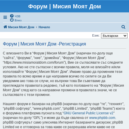
Форум | Мисия Моят Дом
ЧЗВ
Влез
Т
Мисия Моят Дом
Начало
ъ
Език:
р
Форум | Мисия Моят Дом -Регистрация
с
С влизането Ви в “Форум | Мисия Моят Дом” (наричан по-долу още
е
“сайта”, “форума”, “ние”, “домейна”, “Форум | Мисия Моят Дом”,
н
“https://www.misiamoiatdom.com/forum”), Вие се съгласявате със следните
условия. Ако не сте съгласни с всички правила, моля не влизайте и/или
е
използвайте “Форум | Мисия Моят Дом”. Имаме право да променим тези
правила по всяко време и ще направим всичко по силите си да Ви
уведомим ако това се случи, но въпреки това Ви съветваме да
преглеждате правилата редовно, тъй като ползването на “Форум | Мисия
Моят Дом” след като са направени промени в правилата значи, че се
съгласявате с тези промени.
Нашият форум е базиран на phpBB (наричан по-долу още “те”, “техният”,
“phpBB софтуер”, “www.phpbb.com”, “phpBB Limited”, “phpBB Teams”) което
е форумна платформа пусната под “
GNU General Public License v2
”
(наричан по-долу “GPL”) и може да бъде свалена от
www.phpbb.com
.
phpBB софтуерът само улеснява Интернет базираните дискусии; phpBB
Limited не е отговорна за това какво се разрешава и/или какво не се