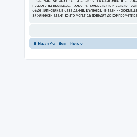
доставчика Ви, ако това ни се стори наложително. IP адрес
правото да премахва, променя, премества или затваря всяк
бъде записвана в база данни. Въпреки, че тази информаци
за хакерски атаки, които могат да доведат до компрометир
Мисия Моят Дом
Начало