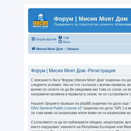
Форум | Мисия Моят Дом
Предаването за строителство, ремонти, обзавеждан
ЧЗВ
Бързи връзки
Влез
Мисия Моят Дом
Начало
Форум | Мисия Моят Дом -Регистрация
С влизането Ви в “Форум | Мисия Моят Дом” (наричан по-долу
следните условия. Ако не сте съгласни с всички правила,
всичко по силите си да Ви уведомим ако това се случи, но
направени промени в правилата значи, че се съгласявате с
Нашият форум е базиран на phpBB (наричан по-долу още “те
GNU General Public License v2
” (наричан по-долу “GPL”) и 
за това какво се разрешава и/или какво не се разрешава 
Съгласявате се да не публикувате обидни, нецензурни, ву
които нарушават законите на Република България или Меж