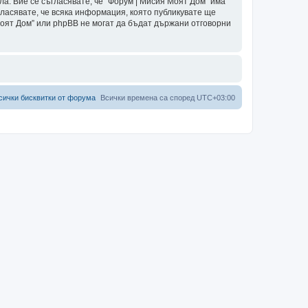
ла. Вие се съгласявате, че “Форум | Мисия Моят Дом” има
гласявате, че всяка информация, която публикувате ще
Моят Дом” или phpBB не могат да бъдат държани отговорни
сички бисквитки от форума
Всички времена са според
UTC+03:00