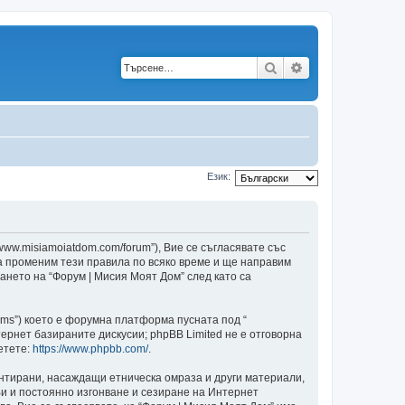
Търсене
Разширено търс
Език:
/www.misiamoiatdom.com/forum”), Вие се съгласявате със
да променим тези правила по всяко време и ще направим
ването на “Форум | Мисия Моят Дом” след като са
ams”) което е форумна платформа пусната под “
ернет базираните дискусии; phpBB Limited не е отговорна
етете:
https://www.phpbb.com/
.
ентирани, насаждащи етническа омраза и други материали,
и и постоянно изгонване и сезиране на Интернет