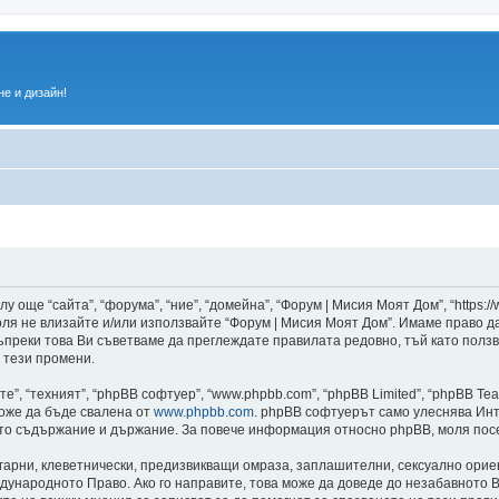
е и дизайн!
 още “сайта”, “форума”, “ние”, “домейна”, “Форум | Мисия Моят Дом”, “https:/
 моля не влизайте и/или използвайте “Форум | Мисия Моят Дом”. Имаме право 
 въпреки това Ви съветваме да преглеждате правилата редовно, тъй като полз
 тези промени.
”, “техният”, “phpBB софтуер”, “www.phpbb.com”, “phpBB Limited”, “phpBB Te
може да бъде свалена от
www.phpbb.com
. phpBB софтуерът само улеснява Инт
като съдържание и държание. За повече информация относно phpBB, моля пос
лгарни, клеветнически, предизвикващи омраза, заплашителни, сексуално ори
дународното Право. Ако го направите, това може да доведе до незабавното В