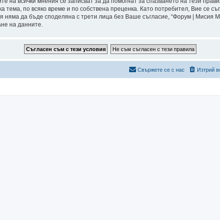
ите на всички мнения се записват за да помогнат за спазването на тези прави
а тема, по всяко време и по собствена преценка. Като потребител, Вие се съ
я няма да бъде споделяна с трети лица без Ваше съгласие, “Форум | Мисия 
ане на данните.
Свържете се с нас
Изтрий в