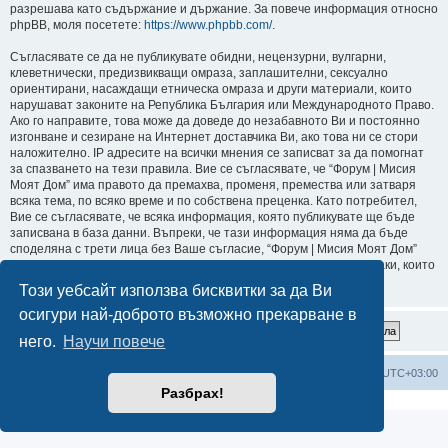
разрешава като съдържание и държание. За повече информация относно
phpBB, моля посетете:
https://www.phpbb.com/
.
Съгласявате се да не публикувате обидни, нецензурни, вулгарни,
клеветнически, предизвикващи омраза, заплашителни, сексуално
ориентирани, насаждащи етническа омраза и други материали, които
нарушават законите на Република България или Международното Право.
Ако го направите, това може да доведе до незабавното Ви и постоянно
изгонване и сезиране на Интернет доставчика Ви, ако това ни се стори
наложително. IP адресите на всички мнения се записват за да помогнат
за спазването на тези правила. Вие се съгласявате, че “Форум | Мисия
Моят Дом” има правото да премахва, променя, премества или затваря
всяка тема, по всяко време и по собствена преценка. Като потребител,
Вие се съгласявате, че всяка информация, която публикувате ще бъде
записвана в база данни. Въпреки, че тази информация няма да бъде
споделяна с трети лица без Ваше съгласие, “Форум | Мисия Моят Дом”
или phpBB не могат да бъдат държани отговорни за хакерски атаки, които
могат да доведат до компрометиране на данните.
Този уебсайт използва бисквитки за да Ви
осигури най-доброто възможно прекарване в
него.
Научи повече
Мисия Моят Дом
Начало
Всички времена са според
UTC+03:00
Разбрах!