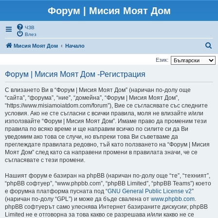
Форум | Мисия Моят Дом
ЧЗВ
Влез
Т
Мисия Моят Дом
Начало
ъ
Език:
р
Форум | Мисия Моят Дом -Регистрация
с
С влизането Ви в “Форум | Мисия Моят Дом” (наричан по-долу още
е
“сайта”, “форума”, “ние”, “домейна”, “Форум | Мисия Моят Дом”,
н
“https://www.misiamoiatdom.com/forum”), Вие се съгласявате със следните
условия. Ако не сте съгласни с всички правила, моля не влизайте и/или
е
използвайте “Форум | Мисия Моят Дом”. Имаме право да променим тези
правила по всяко време и ще направим всичко по силите си да Ви
уведомим ако това се случи, но въпреки това Ви съветваме да
преглеждате правилата редовно, тъй като ползването на “Форум | Мисия
Моят Дом” след като са направени промени в правилата значи, че се
съгласявате с тези промени.
Нашият форум е базиран на phpBB (наричан по-долу още “те”, “техният”,
“phpBB софтуер”, “www.phpbb.com”, “phpBB Limited”, “phpBB Teams”) което
е форумна платформа пусната под “
GNU General Public License v2
”
(наричан по-долу “GPL”) и може да бъде свалена от
www.phpbb.com
.
phpBB софтуерът само улеснява Интернет базираните дискусии; phpBB
Limited не е отговорна за това какво се разрешава и/или какво не се