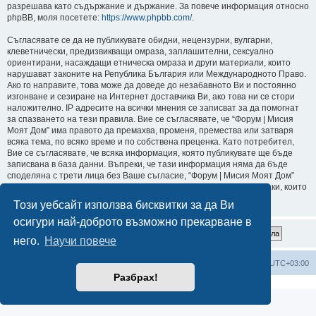
разрешава като съдържание и държание. За повече информация относно
phpBB, моля посетете:
https://www.phpbb.com/
.
Съгласявате се да не публикувате обидни, нецензурни, вулгарни,
клеветнически, предизвикващи омраза, заплашителни, сексуално
ориентирани, насаждащи етническа омраза и други материали, които
нарушават законите на Република България или Международното Право.
Ако го направите, това може да доведе до незабавното Ви и постоянно
изгонване и сезиране на Интернет доставчика Ви, ако това ни се стори
наложително. IP адресите на всички мнения се записват за да помогнат
за спазването на тези правила. Вие се съгласявате, че “Форум | Мисия
Моят Дом” има правото да премахва, променя, премества или затваря
всяка тема, по всяко време и по собствена преценка. Като потребител,
Вие се съгласявате, че всяка информация, която публикувате ще бъде
записвана в база данни. Въпреки, че тази информация няма да бъде
споделяна с трети лица без Ваше съгласие, “Форум | Мисия Моят Дом”
или phpBB не могат да бъдат държани отговорни за хакерски атаки, които
могат да доведат до компрометиране на данните.
Този уебсайт използва бисквитки за да Ви
осигури най-доброто възможно прекарване в
него.
Научи повече
Мисия Моят Дом
Начало
Всички времена са според
UTC+03:00
Разбрах!