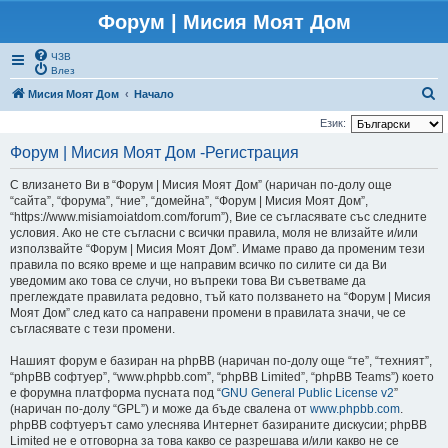
Форум | Мисия Моят Дом
ЧЗВ
Влез
Т
Мисия Моят Дом
Начало
ъ
Език:
р
Форум | Мисия Моят Дом -Регистрация
с
С влизането Ви в “Форум | Мисия Моят Дом” (наричан по-долу още
е
“сайта”, “форума”, “ние”, “домейна”, “Форум | Мисия Моят Дом”,
н
“https://www.misiamoiatdom.com/forum”), Вие се съгласявате със следните
условия. Ако не сте съгласни с всички правила, моля не влизайте и/или
е
използвайте “Форум | Мисия Моят Дом”. Имаме право да променим тези
правила по всяко време и ще направим всичко по силите си да Ви
уведомим ако това се случи, но въпреки това Ви съветваме да
преглеждате правилата редовно, тъй като ползването на “Форум | Мисия
Моят Дом” след като са направени промени в правилата значи, че се
съгласявате с тези промени.
Нашият форум е базиран на phpBB (наричан по-долу още “те”, “техният”,
“phpBB софтуер”, “www.phpbb.com”, “phpBB Limited”, “phpBB Teams”) което
е форумна платформа пусната под “
GNU General Public License v2
”
(наричан по-долу “GPL”) и може да бъде свалена от
www.phpbb.com
.
phpBB софтуерът само улеснява Интернет базираните дискусии; phpBB
Limited не е отговорна за това какво се разрешава и/или какво не се