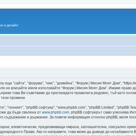
е и дизайн!
 още “сайта”, “форума”, “ние”, “домейна”, “Форум | Мисия Моят Дом”, “https:/
 моля не влизайте и/или използвайте “Форум | Мисия Моят Дом”. Имаме право 
 въпреки това Ви съветваме да преглеждате правилата редовно, тъй като полз
 тези промени.
”, “техният”, “phpBB софтуер”, “www.phpbb.com”, “phpBB Limited”, “phpBB Te
може да бъде свалена от
www.phpbb.com
. phpBB софтуерът само улеснява Инт
като съдържание и държание. За повече информация относно phpBB, моля пос
лгарни, клеветнически, предизвикващи омраза, заплашителни, сексуално ори
дународното Право. Ако го направите, това може да доведе до незабавното В