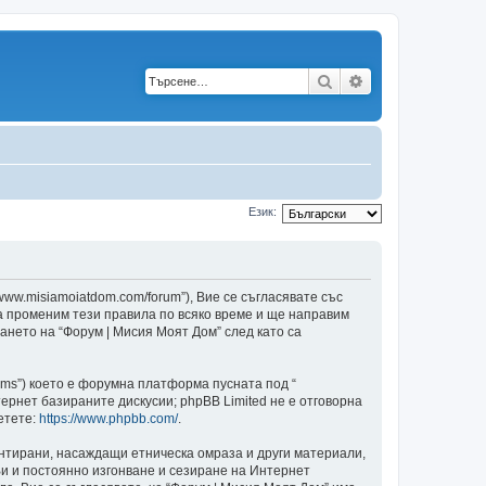
Търсене
Разширено търс
Език:
/www.misiamoiatdom.com/forum”), Вие се съгласявате със
да променим тези правила по всяко време и ще направим
ването на “Форум | Мисия Моят Дом” след като са
ams”) което е форумна платформа пусната под “
ернет базираните дискусии; phpBB Limited не е отговорна
етете:
https://www.phpbb.com/
.
ентирани, насаждащи етническа омраза и други материали,
и и постоянно изгонване и сезиране на Интернет