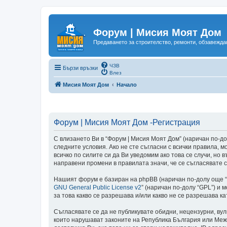
Форум | Мисия Моят Дом
Предаването за строителство, ремонти, обзавеждан
ЧЗВ
Бързи връзки
Влез
Мисия Моят Дом
Начало
Форум | Мисия Моят Дом -Регистрация
С влизането Ви в “Форум | Мисия Моят Дом” (наричан по-долу
следните условия. Ако не сте съгласни с всички правила,
всичко по силите си да Ви уведомим ако това се случи, но
направени промени в правилата значи, че се съгласявате с
Нашият форум е базиран на phpBB (наричан по-долу още “те
GNU General Public License v2
” (наричан по-долу “GPL”) и 
за това какво се разрешава и/или какво не се разрешава 
Съгласявате се да не публикувате обидни, нецензурни, ву
които нарушават законите на Република България или Меж