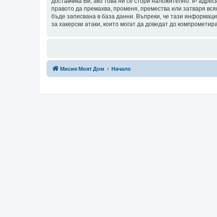
доставчика Ви, ако това ни се стори наложително. IP адрес
правото да премахва, променя, премества или затваря всяк
бъде записвана в база данни. Въпреки, че тази информаци
за хакерски атаки, които могат да доведат до компрометир
Мисия Моят Дом
Начало