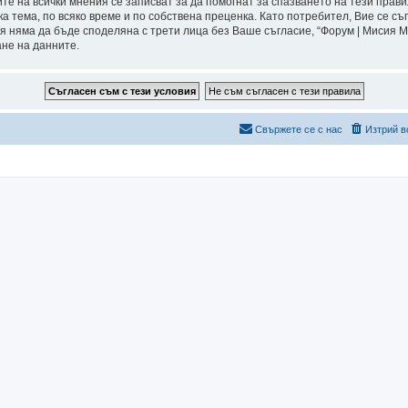
ите на всички мнения се записват за да помогнат за спазването на тези прави
а тема, по всяко време и по собствена преценка. Като потребител, Вие се съ
я няма да бъде споделяна с трети лица без Ваше съгласие, “Форум | Мисия 
ане на данните.
Свържете се с нас
Изтрий в