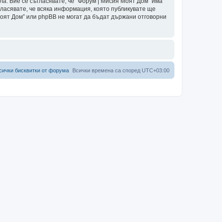
ла. Вие се съгласявате, че “Форум | Мисия Моят Дом” има
гласявате, че всяка информация, която публикувате ще
Моят Дом” или phpBB не могат да бъдат държани отговорни
сички бисквитки от форума
Всички времена са според
UTC+03:00