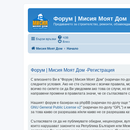
Форум | Мисия Моят Дом
Предаването за строителство, ремонти, обзавеждан
ЧЗВ
Бързи връзки
Влез
Мисия Моят Дом
Начало
Форум | Мисия Моят Дом -Регистрация
С влизането Ви в “Форум | Мисия Моят Дом” (наричан по-долу
следните условия. Ако не сте съгласни с всички правила,
всичко по силите си да Ви уведомим ако това се случи, но
направени промени в правилата значи, че се съгласявате с
Нашият форум е базиран на phpBB (наричан по-долу още “те
GNU General Public License v2
” (наричан по-долу “GPL”) и 
за това какво се разрешава и/или какво не се разрешава 
Съгласявате се да не публикувате обидни, нецензурни, ву
които нарушават законите на Република България или Меж