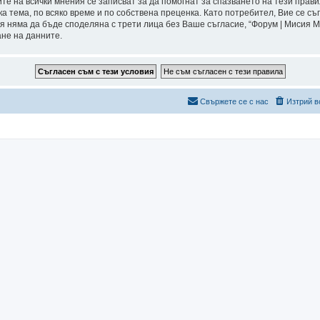
ите на всички мнения се записват за да помогнат за спазването на тези прави
а тема, по всяко време и по собствена преценка. Като потребител, Вие се съ
я няма да бъде споделяна с трети лица без Ваше съгласие, “Форум | Мисия 
ане на данните.
Свържете се с нас
Изтрий в