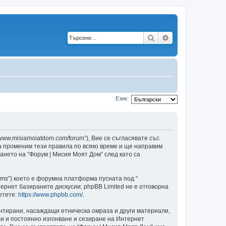
Търсене
Разширено търс
Език:
/www.misiamoiatdom.com/forum”), Вие се съгласявате със
да променим тези правила по всяко време и ще направим
ването на “Форум | Мисия Моят Дом” след като са
ams”) което е форумна платформа пусната под “
ернет базираните дискусии; phpBB Limited не е отговорна
етете:
https://www.phpbb.com/
.
ентирани, насаждащи етническа омраза и други материали,
и и постоянно изгонване и сезиране на Интернет