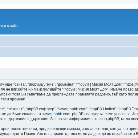
е и дизайн!
 още “сайта”, “форума”, “ние”, “домейна”, “Форум | Мисия Моят Дом”, “https:/
 моля не влизайте и/или използвайте “Форум | Мисия Моят Дом”. Имаме право 
 въпреки това Ви съветваме да преглеждате правилата редовно, тъй като полз
 тези промени.
”, “техният”, “phpBB софтуер”, “www.phpbb.com”, “phpBB Limited”, “phpBB Te
може да бъде свалена от
www.phpbb.com
. phpBB софтуерът само улеснява Инт
като съдържание и държание. За повече информация относно phpBB, моля пос
лгарни, клеветнически, предизвикващи омраза, заплашителни, сексуално ори
дународното Право. Ако го направите, това може да доведе до незабавното В