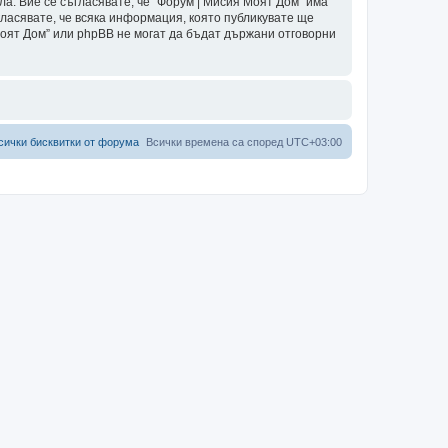
ла. Вие се съгласявате, че “Форум | Мисия Моят Дом” има
гласявате, че всяка информация, която публикувате ще
Моят Дом” или phpBB не могат да бъдат държани отговорни
сички бисквитки от форума
Всички времена са според
UTC+03:00