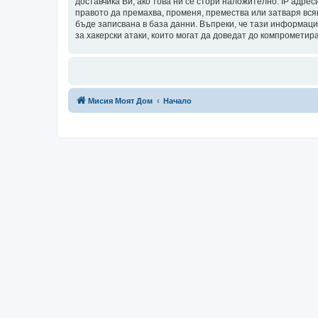
доставчика Ви, ако това ни се стори наложително. IP адрес
правото да премахва, променя, премества или затваря всяк
бъде записвана в база данни. Въпреки, че тази информаци
за хакерски атаки, които могат да доведат до компрометир
Мисия Моят Дом
Начало