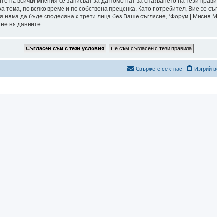
ите на всички мнения се записват за да помогнат за спазването на тези прави
а тема, по всяко време и по собствена преценка. Като потребител, Вие се съ
я няма да бъде споделяна с трети лица без Ваше съгласие, “Форум | Мисия 
ане на данните.
Свържете се с нас
Изтрий в