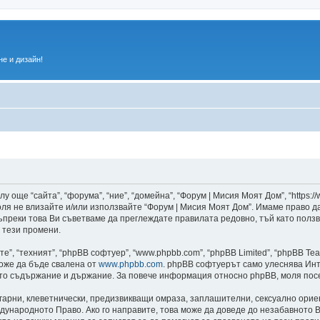
е и дизайн!
 още “сайта”, “форума”, “ние”, “домейна”, “Форум | Мисия Моят Дом”, “https:/
 моля не влизайте и/или използвайте “Форум | Мисия Моят Дом”. Имаме право 
 въпреки това Ви съветваме да преглеждате правилата редовно, тъй като полз
 тези промени.
”, “техният”, “phpBB софтуер”, “www.phpbb.com”, “phpBB Limited”, “phpBB Te
може да бъде свалена от
www.phpbb.com
. phpBB софтуерът само улеснява Инт
като съдържание и държание. За повече информация относно phpBB, моля пос
лгарни, клеветнически, предизвикващи омраза, заплашителни, сексуално ори
дународното Право. Ако го направите, това може да доведе до незабавното В