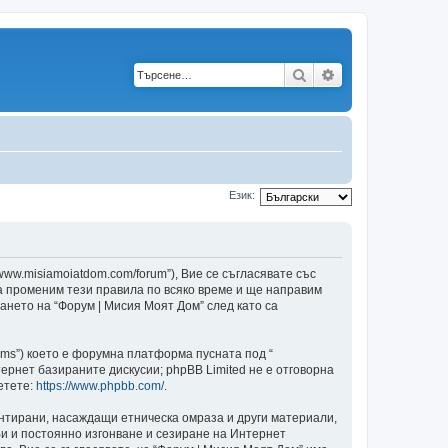
Търсене
Разширено търс
Език:
/www.misiamoiatdom.com/forum”), Вие се съгласявате със
да променим тези правила по всяко време и ще направим
ването на “Форум | Мисия Моят Дом” след като са
ams”) което е форумна платформа пусната под “
ернет базираните дискусии; phpBB Limited не е отговорна
етете:
https://www.phpbb.com/
.
ентирани, насаждащи етническа омраза и други материали,
и и постоянно изгонване и сезиране на Интернет