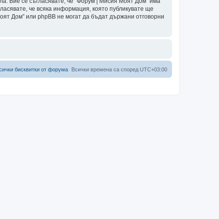
ла. Вие се съгласявате, че “Форум | Мисия Моят Дом” има
гласявате, че всяка информация, която публикувате ще
Моят Дом” или phpBB не могат да бъдат държани отговорни
сички бисквитки от форума
Всички времена са според
UTC+03:00