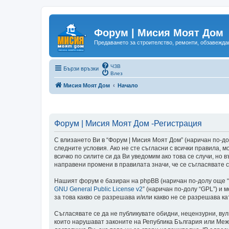
Форум | Мисия Моят Дом
Предаването за строителство, ремонти, обзавеждан
ЧЗВ
Бързи връзки
Влез
Мисия Моят Дом
Начало
Форум | Мисия Моят Дом -Регистрация
С влизането Ви в “Форум | Мисия Моят Дом” (наричан по-долу
следните условия. Ако не сте съгласни с всички правила,
всичко по силите си да Ви уведомим ако това се случи, но
направени промени в правилата значи, че се съгласявате с
Нашият форум е базиран на phpBB (наричан по-долу още “те
GNU General Public License v2
” (наричан по-долу “GPL”) и 
за това какво се разрешава и/или какво не се разрешава 
Съгласявате се да не публикувате обидни, нецензурни, ву
които нарушават законите на Република България или Меж