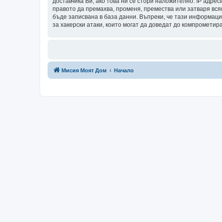
доставчика Ви, ако това ни се стори наложително. IP адрес
правото да премахва, променя, премества или затваря всяк
бъде записвана в база данни. Въпреки, че тази информаци
за хакерски атаки, които могат да доведат до компрометир
Мисия Моят Дом
Начало