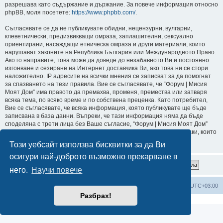
разрешава като съдържание и държание. За повече информация относно
phpBB, моля посетете:
https://www.phpbb.com/
.
Съгласявате се да не публикувате обидни, нецензурни, вулгарни,
клеветнически, предизвикващи омраза, заплашителни, сексуално
ориентирани, насаждащи етническа омраза и други материали, които
нарушават законите на Република България или Международното Право.
Ако го направите, това може да доведе до незабавното Ви и постоянно
изгонване и сезиране на Интернет доставчика Ви, ако това ни се стори
наложително. IP адресите на всички мнения се записват за да помогнат
за спазването на тези правила. Вие се съгласявате, че “Форум | Мисия
Моят Дом” има правото да премахва, променя, премества или затваря
всяка тема, по всяко време и по собствена преценка. Като потребител,
Вие се съгласявате, че всяка информация, която публикувате ще бъде
записвана в база данни. Въпреки, че тази информация няма да бъде
споделяна с трети лица без Ваше съгласие, “Форум | Мисия Моят Дом”
или phpBB не могат да бъдат държани отговорни за хакерски атаки, които
могат да доведат до компрометиране на данните.
Този уебсайт използва бисквитки за да Ви
осигури най-доброто възможно прекарване в
него.
Научи повече
Мисия Моят Дом
Начало
Всички времена са според
UTC+03:00
Разбрах!