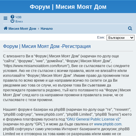
Форум | Мисия Моят Дом
ЧЗВ
Влез
Т
Мисия Моят Дом
Начало
ъ
Език:
р
Форум | Мисия Моят Дом -Регистрация
с
С влизането Ви в “Форум | Мисия Моят Дом” (наричан по-долу още
е
“сайта”, “форума”, “ние”, “домейна”, “Форум | Мисия Моят Дом”,
н
“https://www.misiamoiatdom.com/forum”), Вие се съгласявате със следните
условия. Ако не сте съгласни с всички правила, моля не влизайте и/или
е
използвайте “Форум | Мисия Моят Дом”. Имаме право да променим тези
правила по всяко време и ще направим всичко по силите си да Ви
уведомим ако това се случи, но въпреки това Ви съветваме да
преглеждате правилата редовно, тъй като ползването на “Форум | Мисия
Моят Дом” след като са направени промени в правилата значи, че се
съгласявате с тези промени.
Нашият форум е базиран на phpBB (наричан по-долу още “те”, “техният”,
“phpBB софтуер”, “www.phpbb.com”, “phpBB Limited”, “phpBB Teams”) което
е форумна платформа пусната под “
GNU General Public License v2
”
(наричан по-долу “GPL”) и може да бъде свалена от
www.phpbb.com
.
phpBB софтуерът само улеснява Интернет базираните дискусии; phpBB
Limited не е отговорна за това какво се разрешава и/или какво не се