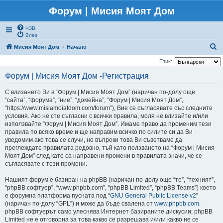
Форум | Мисия Моят Дом
ЧЗВ
Влез
Т
Мисия Моят Дом
Начало
ъ
Език:
р
Форум | Мисия Моят Дом -Регистрация
с
С влизането Ви в “Форум | Мисия Моят Дом” (наричан по-долу още
е
“сайта”, “форума”, “ние”, “домейна”, “Форум | Мисия Моят Дом”,
н
“https://www.misiamoiatdom.com/forum”), Вие се съгласявате със следните
условия. Ако не сте съгласни с всички правила, моля не влизайте и/или
е
използвайте “Форум | Мисия Моят Дом”. Имаме право да променим тези
правила по всяко време и ще направим всичко по силите си да Ви
уведомим ако това се случи, но въпреки това Ви съветваме да
преглеждате правилата редовно, тъй като ползването на “Форум | Мисия
Моят Дом” след като са направени промени в правилата значи, че се
съгласявате с тези промени.
Нашият форум е базиран на phpBB (наричан по-долу още “те”, “техният”,
“phpBB софтуер”, “www.phpbb.com”, “phpBB Limited”, “phpBB Teams”) което
е форумна платформа пусната под “
GNU General Public License v2
”
(наричан по-долу “GPL”) и може да бъде свалена от
www.phpbb.com
.
phpBB софтуерът само улеснява Интернет базираните дискусии; phpBB
Limited не е отговорна за това какво се разрешава и/или какво не се