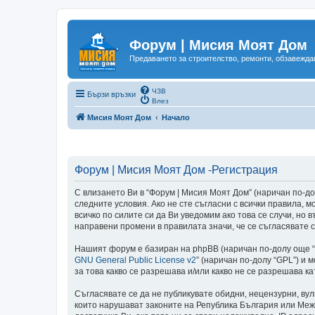
Форум | Мисия Моят Дом
Предаването за строителство, ремонти, обзавеждан
ЧЗВ
Бързи връзки
Влез
Мисия Моят Дом
Начало
Форум | Мисия Моят Дом -Регистрация
С влизането Ви в “Форум | Мисия Моят Дом” (наричан по-долу
следните условия. Ако не сте съгласни с всички правила,
всичко по силите си да Ви уведомим ако това се случи, но
направени промени в правилата значи, че се съгласявате с
Нашият форум е базиран на phpBB (наричан по-долу още “те
GNU General Public License v2
” (наричан по-долу “GPL”) и 
за това какво се разрешава и/или какво не се разрешава 
Съгласявате се да не публикувате обидни, нецензурни, ву
които нарушават законите на Република България или Меж