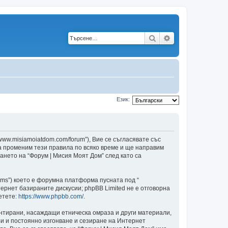
Търсене
Разширено търс
Език:
/www.misiamoiatdom.com/forum”), Вие се съгласявате със
да променим тези правила по всяко време и ще направим
ването на “Форум | Мисия Моят Дом” след като са
ams”) което е форумна платформа пусната под “
ернет базираните дискусии; phpBB Limited не е отговорна
етете:
https://www.phpbb.com/
.
ентирани, насаждащи етническа омраза и други материали,
и и постоянно изгонване и сезиране на Интернет