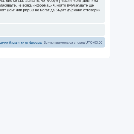
ла. Вие се съгласявате, че “Форум | Мисия Моят Дом” има
гласявате, че всяка информация, която публикувате ще
Моят Дом” или phpBB не могат да бъдат държани отговорни
сички бисквитки от форума
Всички времена са според
UTC+03:00