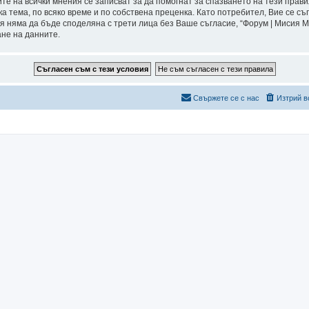
ите на всички мнения се записват за да помогнат за спазването на тези прави
а тема, по всяко време и по собствена преценка. Като потребител, Вие се съ
я няма да бъде споделяна с трети лица без Ваше съгласие, “Форум | Мисия 
ане на данните.
Свържете се с нас
Изтрий в