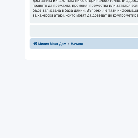
доставчика Ви, ако това ни се стори наложително. IP адрес
правото да премахва, променя, премества или затваря всяк
бъде записвана в база данни. Въпреки, че тази информаци
за хакерски атаки, които могат да доведат до компрометир
Мисия Моят Дом
Начало