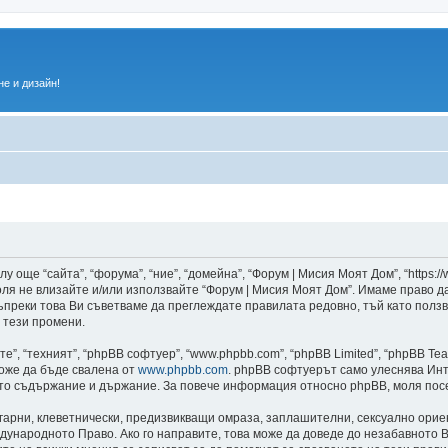
е и дизайн!
 още “сайта”, “форума”, “ние”, “домейна”, “Форум | Мисия Моят Дом”, “https:/
 моля не влизайте и/или използвайте “Форум | Мисия Моят Дом”. Имаме право 
 въпреки това Ви съветваме да преглеждате правилата редовно, тъй като полз
 тези промени.
”, “техният”, “phpBB софтуер”, “www.phpbb.com”, “phpBB Limited”, “phpBB Te
може да бъде свалена от
www.phpbb.com
. phpBB софтуерът само улеснява Инт
като съдържание и държание. За повече информация относно phpBB, моля пос
лгарни, клеветнически, предизвикващи омраза, заплашителни, сексуално ори
дународното Право. Ако го направите, това може да доведе до незабавното В