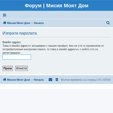
Форум | Мисия Моят Дом
Т
Мисия Моят Дом
Начало
ъ
Изпрати паролата
р
с
Емейл адрес:
Това е емейл адресът асоцииран с вашия профил. Ако не сте го променяли от
е
потребителския контролен панел, то това е емейл адресът, с който сте се
регистрирали.
н
е
Мисия Моят Дом
Начало
Всички времена са според
UTC+03:00