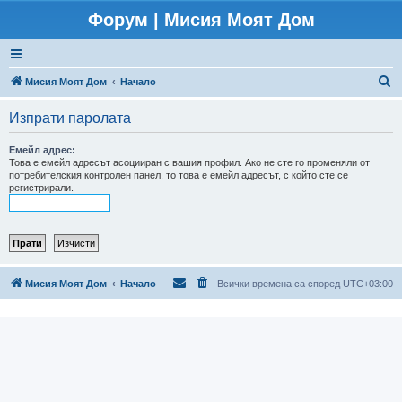
Форум | Мисия Моят Дом
Т
Мисия Моят Дом
Начало
ъ
Изпрати паролата
р
с
Емейл адрес:
Това е емейл адресът асоцииран с вашия профил. Ако не сте го променяли от
е
потребителския контролен панел, то това е емейл адресът, с който сте се
регистрирали.
н
е
Мисия Моят Дом
Начало
Всички времена са според
UTC+03:00