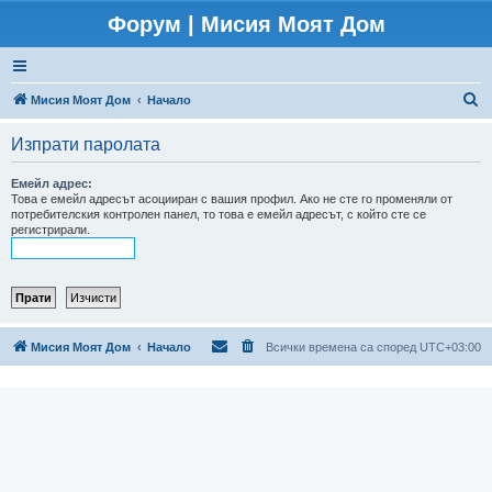
Форум | Мисия Моят Дом
Т
Мисия Моят Дом
Начало
ъ
Изпрати паролата
р
с
Емейл адрес:
Това е емейл адресът асоцииран с вашия профил. Ако не сте го променяли от
е
потребителския контролен панел, то това е емейл адресът, с който сте се
регистрирали.
н
е
Мисия Моят Дом
Начало
Всички времена са според
UTC+03:00