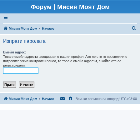
Форум | Мисия Моят Дом
Т
Мисия Моят Дом
Начало
ъ
Изпрати паролата
р
с
Емейл адрес:
Това е емейл адресът асоцииран с вашия профил. Ако не сте го променяли от
е
потребителския контролен панел, то това е емейл адресът, с който сте се
регистрирали.
н
е
Мисия Моят Дом
Начало
Всички времена са според
UTC+03:00