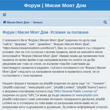
Форум | Мисия Моят Дом
Т
Мисия Моят Дом
Начало
ъ
Форум | Мисия Моят Дом -Условия за ползване
р
с
С влизането Ви в “Форум | Мисия Моят Дом” (наричан по-долу още
“сайта”, “форума”, “ние”, “домейна”, “Форум | Мисия Моят Дом”,
е
“https://www.misiamoiatdom.com/forum”), Вие се съгласявате със следните
н
условия. Ако не сте съгласни с всички правила, моля не влизайте и/или
използвайте “Форум | Мисия Моят Дом”. Имаме право да променим тези
е
правила по всяко време и ще направим всичко по силите си да Ви
уведомим ако това се случи, но въпреки това Ви съветваме да
преглеждате правилата редовно, тъй като ползването на “Форум | Мисия
Моят Дом” след като са направени промени в правилата значи, че се
съгласявате с тези промени.
Нашият форум е базиран на phpBB (наричан по-долу още “те”, “техният”,
“phpBB софтуер”, “www.phpbb.com”, “phpBB Limited”, “phpBB Teams”) което
е форумна платформа пусната под “
GNU General Public License v2
”
(наричан по-долу “GPL”) и може да бъде свалена от
www.phpbb.com
.
phpBB софтуерът само улеснява Интернет базираните дискусии; phpBB
Limited не е отговорна за това какво се разрешава и/или какво не се
разрешава като съдържание и държание. За повече информация относно