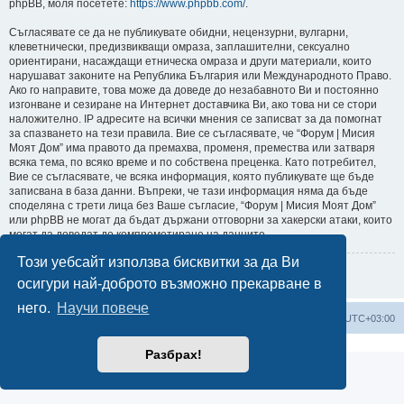
phpBB, моля посетете:
https://www.phpbb.com/
.
Съгласявате се да не публикувате обидни, нецензурни, вулгарни,
клеветнически, предизвикващи омраза, заплашителни, сексуално
ориентирани, насаждащи етническа омраза и други материали, които
нарушават законите на Република България или Международното Право.
Ако го направите, това може да доведе до незабавното Ви и постоянно
изгонване и сезиране на Интернет доставчика Ви, ако това ни се стори
наложително. IP адресите на всички мнения се записват за да помогнат
за спазването на тези правила. Вие се съгласявате, че “Форум | Мисия
Моят Дом” има правото да премахва, променя, премества или затваря
всяка тема, по всяко време и по собствена преценка. Като потребител,
Вие се съгласявате, че всяка информация, която публикувате ще бъде
записвана в база данни. Въпреки, че тази информация няма да бъде
споделяна с трети лица без Ваше съгласие, “Форум | Мисия Моят Дом”
или phpBB не могат да бъдат държани отговорни за хакерски атаки, които
могат да доведат до компрометиране на данните.
Този уебсайт използва бисквитки за да Ви
Върни се на предишната страница
осигури най-доброто възможно прекарване в
него.
Научи повече
Мисия Моят Дом
Начало
Всички времена са според
UTC+03:00
Разбрах!