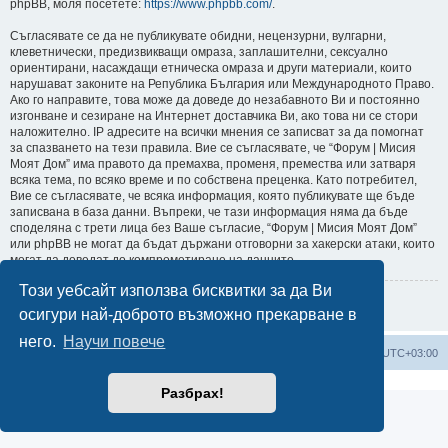
phpBB, моля посетете:
https://www.phpbb.com/
.
Съгласявате се да не публикувате обидни, нецензурни, вулгарни,
клеветнически, предизвикващи омраза, заплашителни, сексуално
ориентирани, насаждащи етническа омраза и други материали, които
нарушават законите на Република България или Международното Право.
Ако го направите, това може да доведе до незабавното Ви и постоянно
изгонване и сезиране на Интернет доставчика Ви, ако това ни се стори
наложително. IP адресите на всички мнения се записват за да помогнат
за спазването на тези правила. Вие се съгласявате, че “Форум | Мисия
Моят Дом” има правото да премахва, променя, премества или затваря
всяка тема, по всяко време и по собствена преценка. Като потребител,
Вие се съгласявате, че всяка информация, която публикувате ще бъде
записвана в база данни. Въпреки, че тази информация няма да бъде
споделяна с трети лица без Ваше съгласие, “Форум | Мисия Моят Дом”
или phpBB не могат да бъдат държани отговорни за хакерски атаки, които
могат да доведат до компрометиране на данните.
Този уебсайт използва бисквитки за да Ви
Върни се на предишната страница
осигури най-доброто възможно прекарване в
него.
Научи повече
Мисия Моят Дом
Начало
Всички времена са според
UTC+03:00
Разбрах!