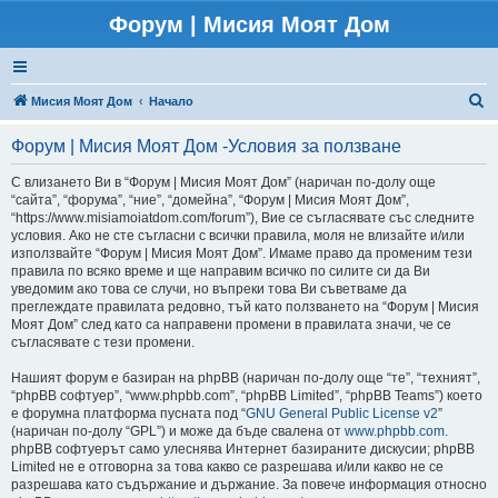
Форум | Мисия Моят Дом
Т
Мисия Моят Дом
Начало
ъ
Форум | Мисия Моят Дом -Условия за ползване
р
с
С влизането Ви в “Форум | Мисия Моят Дом” (наричан по-долу още
“сайта”, “форума”, “ние”, “домейна”, “Форум | Мисия Моят Дом”,
е
“https://www.misiamoiatdom.com/forum”), Вие се съгласявате със следните
н
условия. Ако не сте съгласни с всички правила, моля не влизайте и/или
използвайте “Форум | Мисия Моят Дом”. Имаме право да променим тези
е
правила по всяко време и ще направим всичко по силите си да Ви
уведомим ако това се случи, но въпреки това Ви съветваме да
преглеждате правилата редовно, тъй като ползването на “Форум | Мисия
Моят Дом” след като са направени промени в правилата значи, че се
съгласявате с тези промени.
Нашият форум е базиран на phpBB (наричан по-долу още “те”, “техният”,
“phpBB софтуер”, “www.phpbb.com”, “phpBB Limited”, “phpBB Teams”) което
е форумна платформа пусната под “
GNU General Public License v2
”
(наричан по-долу “GPL”) и може да бъде свалена от
www.phpbb.com
.
phpBB софтуерът само улеснява Интернет базираните дискусии; phpBB
Limited не е отговорна за това какво се разрешава и/или какво не се
разрешава като съдържание и държание. За повече информация относно