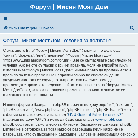
Форум | Мисия Моят Дом
Т
Мисия Моят Дом
Начало
ъ
Форум | Мисия Моят Дом -Условия за ползване
р
с
С влизането Ви в “Форум | Мисия Моят Дом” (наричан по-долу още
“сайта”, “форума”, “ние”, “домейна”, “Форум | Мисия Моят Дом”,
е
“https://www.misiamoiatdom.com/forum”), Вие се съгласявате със следните
н
условия. Ако не сте съгласни с всички правила, моля не влизайте и/или
използвайте “Форум | Мисия Моят Дом”. Имаме право да променим тези
е
правила по всяко време и ще направим всичко по силите си да Ви
уведомим ако това се случи, но въпреки това Ви съветваме да
преглеждате правилата редовно, тъй като ползването на “Форум | Мисия
Моят Дом” след като са направени промени в правилата значи, че се
съгласявате с тези промени.
Нашият форум е базиран на phpBB (наричан по-долу още “те”, “техният”,
“phpBB софтуер”, “www.phpbb.com”, “phpBB Limited”, “phpBB Teams”) което
е форумна платформа пусната под “
GNU General Public License v2
”
(наричан по-долу “GPL”) и може да бъде свалена от
www.phpbb.com
.
phpBB софтуерът само улеснява Интернет базираните дискусии; phpBB
Limited не е отговорна за това какво се разрешава и/или какво не се
разрешава като съдържание и държание. За повече информация относно