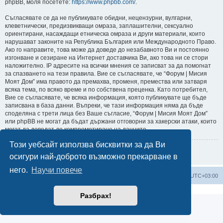
phpBB, моля посетете:
https://www.phpbb.com/
.
Съгласявате се да не публикувате обидни, нецензурни, вулгарни,
клеветнически, предизвикващи омраза, заплашителни, сексуално
ориентирани, насаждащи етническа омраза и други материали, които
нарушават законите на Република България или Международното Право.
Ако го направите, това може да доведе до незабавното Ви и постоянно
изгонване и сезиране на Интернет доставчика Ви, ако това ни се стори
наложително. IP адресите на всички мнения се записват за да помогнат
за спазването на тези правила. Вие се съгласявате, че “Форум | Мисия
Моят Дом” има правото да премахва, променя, премества или затваря
всяка тема, по всяко време и по собствена преценка. Като потребител,
Вие се съгласявате, че всяка информация, която публикувате ще бъде
записвана в база данни. Въпреки, че тази информация няма да бъде
споделяна с трети лица без Ваше съгласие, “Форум | Мисия Моят Дом”
или phpBB не могат да бъдат държани отговорни за хакерски атаки, които
могат да доведат до компрометиране на данните.
Този уебсайт използва бисквитки за да Ви
Върни се на предишната страница
осигури най-доброто възможно прекарване в
него.
Научи повече
Мисия Моят Дом
Начало
Всички времена са според
UTC+03:00
Разбрах!