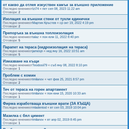
от какво да отлея изкуствен камък за външно приложение
Последно мнениеот
Izi74
«
пет сеп 08, 2023 11:22 am
Отговори:
2
Изолация на външни стени от тухли единички
Последно мнениеот
Мартин Кръстев
«
ср окт 19, 2022 4:19 pm
Отговори:
2
Препоръка за външна топлоизолация
Последно мнениеот
talaz
«
пон юли 11, 2022 8:40 pm
Отговори:
5
Парапет на тераса (хидроизолация на тераса)
Последно мнениеот
jamesjn
«
нед яну 16, 2022 10:51 am
Отговори:
5
Измазване на къщи
Последно мнениеот
Teodosii79
«
съб яну 08, 2022 8:10 pm
Отговори:
1
Проблем с комин
Последно мнениеот
tmilanov
«
чет фев 25, 2021 8:57 pm
Отговори:
2
Теч от тераса на горен апартамент
Последно мнениеот
tmilanov
«
пон юни 15, 2020 10:33 am
Отговори:
1
Фирма изработваща външни врати (ЗА КЪЩА)
Последно мнениеот
mladentod
«
вт сеп 03, 2019 10:04 pm
Мазилка с бял цимент
Последно мнениеот
tmilanov
«
вт апр 02, 2019 8:45 pm
Отговори:
1