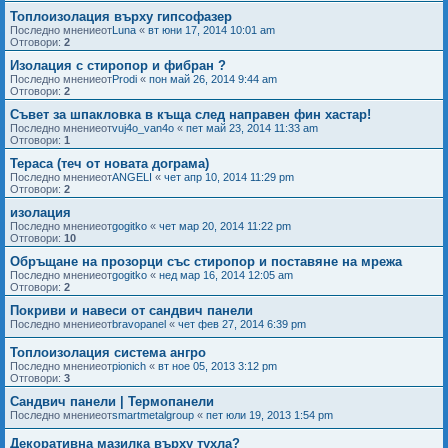
Топлоизолация върху гипсофазер
Последно мнениеот
Luna
«
вт юни 17, 2014 10:01 am
Отговори:
2
Изолация с стиропор и фибран ?
Последно мнениеот
Prodi
«
пон май 26, 2014 9:44 am
Отговори:
2
Съвет за шпакловка в къща след направен фин хастар!
Последно мнениеот
vuj4o_van4o
«
пет май 23, 2014 11:33 am
Отговори:
1
Тераса (теч от новата дограма)
Последно мнениеот
ANGELI
«
чет апр 10, 2014 11:29 pm
Отговори:
2
изолация
Последно мнениеот
gogitko
«
чет мар 20, 2014 11:22 pm
Отговори:
10
Обръщане на прозорци със стиропор и поставяне на мрежа
Последно мнениеот
gogitko
«
нед мар 16, 2014 12:05 am
Отговори:
2
Покриви и навеси от сандвич панели
Последно мнениеот
bravopanel
«
чет фев 27, 2014 6:39 pm
Топлоизолация система ангро
Последно мнениеот
pionich
«
вт ное 05, 2013 3:12 pm
Отговори:
3
Сандвич панели | Термопанели
Последно мнениеот
smartmetalgroup
«
пет юли 19, 2013 1:54 pm
Декоративна мазилка върху тухла?