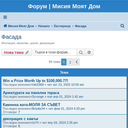
Форум | Мисия Моят Дом
Т
Мисия Моят Дом
Начало
Екстериор
Фасада
ъ
Фасада
р
Изолации, мазилки, цокли, декорации
с
Търсене
Разширено търсен
Нова тема
е
н
1
2
Следваща
84 теми
е
Теми
Win a Prize Worth Up to $100,000.77!
Последно мнениеот
mkl1968
«
чет окт 23, 2025 10:50 am
Арматурата на панелна тераса
Последно мнениеот
Scrooge
«
пон апр 01, 2024 1:42 am
Каменна вата-МОЛЯ ЗА СЪВЕТ
Последно мнениеот
Brisitte34
«
чет фев 01, 2024 4:20 pm
Отговори:
7
декорация с камък
Последно мнениеот
Izi74
«
чет яну 04, 2024 2:35 pm
Отговори:
5