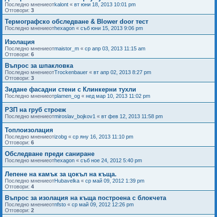
Последно мнениеот
kalont
«
вт юни 18, 2013 10:01 pm
Отговори:
3
Термографско обследване & Blower door тест
Последно мнениеот
hexagon
«
съб юни 15, 2013 9:06 pm
Изолация
Последно мнениеот
maistor_m
«
ср апр 03, 2013 11:15 am
Отговори:
6
Въпрос за шпакловка
Последно мнениеот
Trockenbauer
«
вт апр 02, 2013 8:27 pm
Отговори:
3
Зидане фасадни стени с Клинкерни тухли
Последно мнениеот
plamen_og
«
нед мар 10, 2013 11:02 pm
РЗП на груб строеж
Последно мнениеот
miroslav_bojkov1
«
вт фев 12, 2013 11:58 pm
Топлоизолация
Последно мнениеот
izobg
«
ср яну 16, 2013 11:10 pm
Отговори:
6
Обследване преди саниране
Последно мнениеот
hexagon
«
съб ное 24, 2012 5:40 pm
Лепене на камък за цокъл на къща.
Последно мнениеот
Hubavelka
«
ср май 09, 2012 1:39 pm
Отговори:
4
Въпрос за изолация на къща построена с блокчета
Последно мнениеот
nfsto
«
ср май 09, 2012 12:26 pm
Отговори:
2