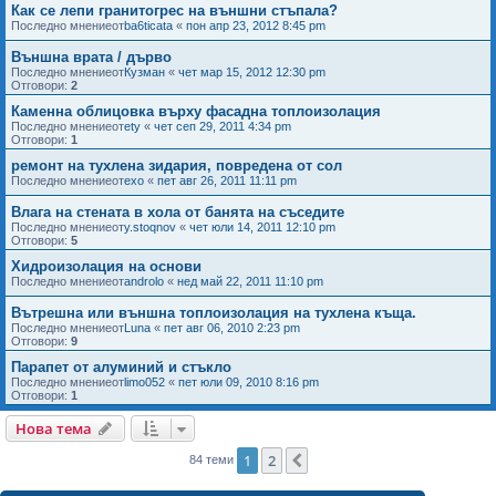
Как се лепи гранитогрес на външни стъпала?
Последно мнениеот
ba6ticata
«
пон апр 23, 2012 8:45 pm
Външна врата / дърво
Последно мнениеот
Кузман
«
чет мар 15, 2012 12:30 pm
Отговори:
2
Каменна облицовка върху фасадна топлоизолация
Последно мнениеот
ety
«
чет сеп 29, 2011 4:34 pm
Отговори:
1
ремонт на тухлена зидария, повредена от сол
Последно мнениеот
ехо
«
пет авг 26, 2011 11:11 pm
Влага на стената в хола от банята на съседите
Последно мнениеот
y.stoqnov
«
чет юли 14, 2011 12:10 pm
Отговори:
5
Хидроизолация на основи
Последно мнениеот
androlo
«
нед май 22, 2011 11:10 pm
Вътрешна или външна топлоизолация на тухлена къща.
Последно мнениеот
Luna
«
пет авг 06, 2010 2:23 pm
Отговори:
9
Парапет от алуминий и стъкло
Последно мнениеот
limo052
«
пет юли 09, 2010 8:16 pm
Отговори:
1
Нова тема
1
2
Следваща
84 теми