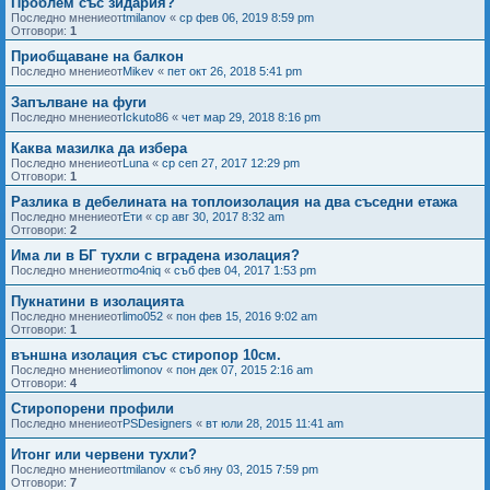
Проблем със зидария?
Последно мнениеот
tmilanov
«
ср фев 06, 2019 8:59 pm
Отговори:
1
Приобщаване на балкон
Последно мнениеот
Mikev
«
пет окт 26, 2018 5:41 pm
Запълване на фуги
Последно мнениеот
Ickuto86
«
чет мар 29, 2018 8:16 pm
Каква мазилка да избера
Последно мнениеот
Luna
«
ср сеп 27, 2017 12:29 pm
Отговори:
1
Разлика в дебелината на топлоизолация на два съседни етажа
Последно мнениеот
Ети
«
ср авг 30, 2017 8:32 am
Отговори:
2
Има ли в БГ тухли с вградена изолация?
Последно мнениеот
mo4niq
«
съб фев 04, 2017 1:53 pm
Пукнатини в изолацията
Последно мнениеот
limo052
«
пон фев 15, 2016 9:02 am
Отговори:
1
външна изолация със стиропор 10см.
Последно мнениеот
limonov
«
пон дек 07, 2015 2:16 am
Отговори:
4
Стиропорени профили
Последно мнениеот
PSDesigners
«
вт юли 28, 2015 11:41 am
Итонг или червени тухли?
Последно мнениеот
tmilanov
«
съб яну 03, 2015 7:59 pm
Отговори:
7