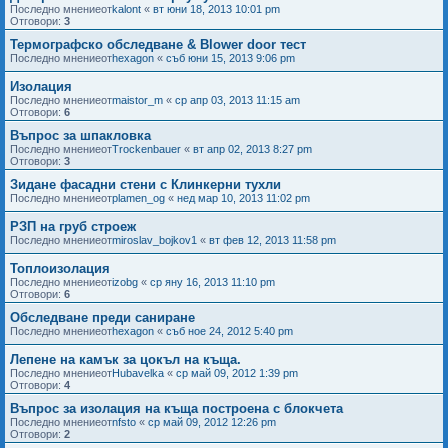
Последно мнениеот
kalont
«
вт юни 18, 2013 10:01 pm
Отговори:
3
Термографско обследване & Blower door тест
Последно мнениеот
hexagon
«
съб юни 15, 2013 9:06 pm
Изолация
Последно мнениеот
maistor_m
«
ср апр 03, 2013 11:15 am
Отговори:
6
Въпрос за шпакловка
Последно мнениеот
Trockenbauer
«
вт апр 02, 2013 8:27 pm
Отговори:
3
Зидане фасадни стени с Клинкерни тухли
Последно мнениеот
plamen_og
«
нед мар 10, 2013 11:02 pm
РЗП на груб строеж
Последно мнениеот
miroslav_bojkov1
«
вт фев 12, 2013 11:58 pm
Топлоизолация
Последно мнениеот
izobg
«
ср яну 16, 2013 11:10 pm
Отговори:
6
Обследване преди саниране
Последно мнениеот
hexagon
«
съб ное 24, 2012 5:40 pm
Лепене на камък за цокъл на къща.
Последно мнениеот
Hubavelka
«
ср май 09, 2012 1:39 pm
Отговори:
4
Въпрос за изолация на къща построена с блокчета
Последно мнениеот
nfsto
«
ср май 09, 2012 12:26 pm
Отговори:
2