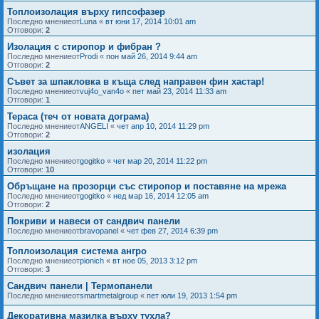
Топлоизолация върху гипсофазер
Последно мнениеот
Luna
«
вт юни 17, 2014 10:01 am
Отговори:
2
Изолация с стиропор и фибран ?
Последно мнениеот
Prodi
«
пон май 26, 2014 9:44 am
Отговори:
2
Съвет за шпакловка в къща след направен фин хастар!
Последно мнениеот
vuj4o_van4o
«
пет май 23, 2014 11:33 am
Отговори:
1
Тераса (теч от новата дограма)
Последно мнениеот
ANGELI
«
чет апр 10, 2014 11:29 pm
Отговори:
2
изолация
Последно мнениеот
gogitko
«
чет мар 20, 2014 11:22 pm
Отговори:
10
Обръщане на прозорци със стиропор и поставяне на мрежа
Последно мнениеот
gogitko
«
нед мар 16, 2014 12:05 am
Отговори:
2
Покриви и навеси от сандвич панели
Последно мнениеот
bravopanel
«
чет фев 27, 2014 6:39 pm
Топлоизолация система ангро
Последно мнениеот
pionich
«
вт ное 05, 2013 3:12 pm
Отговори:
3
Сандвич панели | Термопанели
Последно мнениеот
smartmetalgroup
«
пет юли 19, 2013 1:54 pm
Декоративна мазилка върху тухла?