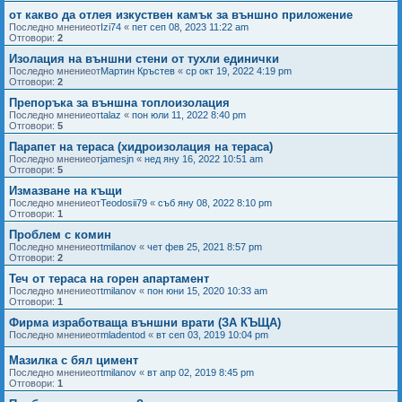
от какво да отлея изкуствен камък за външно приложение
Последно мнениеот
Izi74
«
пет сеп 08, 2023 11:22 am
Отговори:
2
Изолация на външни стени от тухли единички
Последно мнениеот
Мартин Кръстев
«
ср окт 19, 2022 4:19 pm
Отговори:
2
Препоръка за външна топлоизолация
Последно мнениеот
talaz
«
пон юли 11, 2022 8:40 pm
Отговори:
5
Парапет на тераса (хидроизолация на тераса)
Последно мнениеот
jamesjn
«
нед яну 16, 2022 10:51 am
Отговори:
5
Измазване на къщи
Последно мнениеот
Teodosii79
«
съб яну 08, 2022 8:10 pm
Отговори:
1
Проблем с комин
Последно мнениеот
tmilanov
«
чет фев 25, 2021 8:57 pm
Отговори:
2
Теч от тераса на горен апартамент
Последно мнениеот
tmilanov
«
пон юни 15, 2020 10:33 am
Отговори:
1
Фирма изработваща външни врати (ЗА КЪЩА)
Последно мнениеот
mladentod
«
вт сеп 03, 2019 10:04 pm
Мазилка с бял цимент
Последно мнениеот
tmilanov
«
вт апр 02, 2019 8:45 pm
Отговори:
1