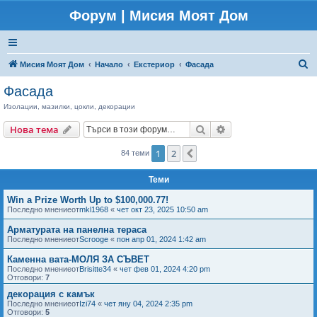
Форум | Мисия Моят Дом
Т
Мисия Моят Дом
Начало
Екстериор
Фасада
ъ
Фасада
р
Изолации, мазилки, цокли, декорации
с
Търсене
Разширено търсен
Нова тема
е
н
1
2
Следваща
84 теми
е
Теми
Win a Prize Worth Up to $100,000.77!
Последно мнениеот
mkl1968
«
чет окт 23, 2025 10:50 am
Арматурата на панелна тераса
Последно мнениеот
Scrooge
«
пон апр 01, 2024 1:42 am
Каменна вата-МОЛЯ ЗА СЪВЕТ
Последно мнениеот
Brisitte34
«
чет фев 01, 2024 4:20 pm
Отговори:
7
декорация с камък
Последно мнениеот
Izi74
«
чет яну 04, 2024 2:35 pm
Отговори:
5