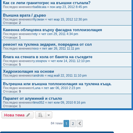
Как се лепи гранитогрес на външни стъпала?
Последно мнениеот
ba6ticata
«
пон апр 23, 2012 8:45 pm
Външна врата / дърво
Последно мнениеот
Кузман
«
чет мар 15, 2012 12:30 pm
Отговори:
2
Каменна облицовка върху фасадна топлоизолация
Последно мнениеот
ety
«
чет сеп 29, 2011 4:34 pm
Отговори:
1
ремонт на тухлена зидария, повредена от сол
Последно мнениеот
ехо
«
пет авг 26, 2011 11:11 pm
Влага на стената в хола от банята на съседите
Последно мнениеот
y.stoqnov
«
чет юли 14, 2011 12:10 pm
Отговори:
5
Хидроизолация на основи
Последно мнениеот
androlo
«
нед май 22, 2011 11:10 pm
Вътрешна или външна топлоизолация на тухлена къща.
Последно мнениеот
Luna
«
пет авг 06, 2010 2:23 pm
Отговори:
9
Парапет от алуминий и стъкло
Последно мнениеот
limo052
«
пет юли 09, 2010 8:16 pm
Отговори:
1
Нова тема
1
2
Следваща
84 теми