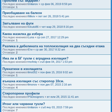
Проблем със зидария?
Последно мнениеот
tmilanov
«
ср фев 06, 2019 8:59 pm
Отговори:
1
Приобщаване на балкон
Последно мнениеот
Mikev
«
пет окт 26, 2018 5:41 pm
Запълване на фуги
Последно мнениеот
Ickuto86
«
чет мар 29, 2018 8:16 pm
Каква мазилка да избера
Последно мнениеот
Luna
«
ср сеп 27, 2017 12:29 pm
Отговори:
1
Разлика в дебелината на топлоизолация на два съседни етажа
Последно мнениеот
Ети
«
ср авг 30, 2017 8:32 am
Отговори:
2
Има ли в БГ тухли с вградена изолация?
Последно мнениеот
mo4niq
«
съб фев 04, 2017 1:53 pm
Пукнатини в изолацията
Последно мнениеот
limo052
«
пон фев 15, 2016 9:02 am
Отговори:
1
външна изолация със стиропор 10см.
Последно мнениеот
limonov
«
пон дек 07, 2015 2:16 am
Отговори:
4
Стиропорени профили
Последно мнениеот
PSDesigners
«
вт юли 28, 2015 11:41 am
Итонг или червени тухли?
Последно мнениеот
tmilanov
«
съб яну 03, 2015 7:59 pm
Отговори:
7