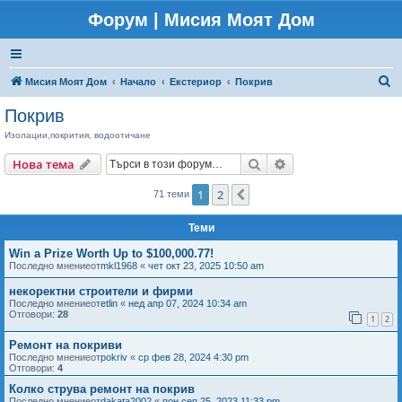
Форум | Мисия Моят Дом
Т
Мисия Моят Дом
Начало
Екстериор
Покрив
ъ
Покрив
р
Изолации,покрития, водоотичане
с
Търсене
Разширено търсен
Нова тема
е
н
1
2
Следваща
71 теми
е
Теми
Win a Prize Worth Up to $100,000.77!
Последно мнениеот
mkl1968
«
чет окт 23, 2025 10:50 am
некоректни строители и фирми
Последно мнениеот
etlin
«
нед апр 07, 2024 10:34 am
Отговори:
28
1
2
Ремонт на покриви
Последно мнениеот
pokriv
«
ср фев 28, 2024 4:30 pm
Отговори:
4
Колко струва ремонт на покрив
Последно мнениеот
dakata2002
«
пон сеп 25, 2023 11:33 pm