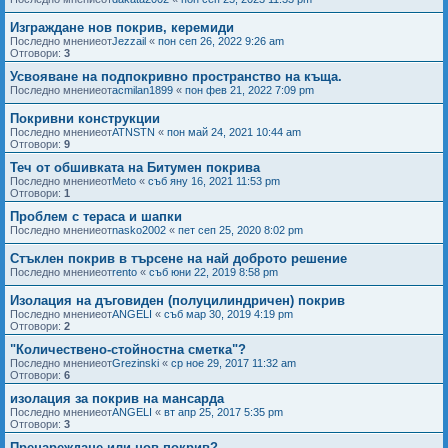
Изграждане нов покрив, керемиди
Последно мнениеот
Jezzail
«
пон сеп 26, 2022 9:26 am
Отговори:
3
Усвояване на подпокривно пространство на къща.
Последно мнениеот
acmilan1899
«
пон фев 21, 2022 7:09 pm
Покривни конструкции
Последно мнениеот
ATNSTN
«
пон май 24, 2021 10:44 am
Отговори:
9
Теч от обшивката на Битумен покрива
Последно мнениеот
Meto
«
съб яну 16, 2021 11:53 pm
Отговори:
1
Проблем с тераса и шапки
Последно мнениеот
nasko2002
«
пет сеп 25, 2020 8:02 pm
Стъклен покрив в търсене на най доброто решение
Последно мнениеот
rento
«
съб юни 22, 2019 8:58 pm
Изолация на дъговиден (полуцилиндричен) покрив
Последно мнениеот
ANGELI
«
съб мар 30, 2019 4:19 pm
Отговори:
2
"Количествено-стойностна сметка"?
Последно мнениеот
Grezinski
«
ср ное 29, 2017 11:32 am
Отговори:
6
изолация за покрив на мансарда
Последно мнениеот
ANGELI
«
вт апр 25, 2017 5:35 pm
Отговори:
3
Пренареждане или нов покрив?