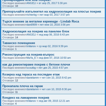
Последно мнениеот
ANGELI
«
вт апр 25, 2017 5:30 pm
Отговори:
10
Препоръчайте изпълнител на хидроизолация на плосък покрив
Последно мнениеот
richterbg
«
пет мар 03, 2017 3:57 pm
Търся мнение за метални керемиди - Lindab Roca
Последно мнениеот
dani0909
«
пет юни 10, 2016 3:56 pm
Хидроизолация на покрив на панелен блок
Последно мнениеот
ANGELI
«
нед мар 06, 2016 6:43 pm
Отговори:
14
Таванско помещение
Последно мнениеот
tmilanov
«
ср мар 02, 2016 9:39 pm
Отговори:
1
Реконструкция на покрив-въпрос
Последно мнениеот
MaYa_E
«
нед фев 07, 2016 10:50 am
как да ремонтираме покрив с бетони плочи
Последно мнениеот
scoutbg
«
пет дек 25, 2015 4:57 pm
Козирка над тераса на последен етаж
Последно мнениеот
danielamm
«
чет сеп 10, 2015 8:42 pm
Отговори:
12
Прокапала плоча на гараж
Последно мнениеот
danielamm
«
чет сеп 10, 2015 8:30 pm
Отговори:
11
Конденз на ламаринен покрив
Последно мнениеот
tmilanov
«
нед авг 09, 2015 12:21 am
Отговори:
4