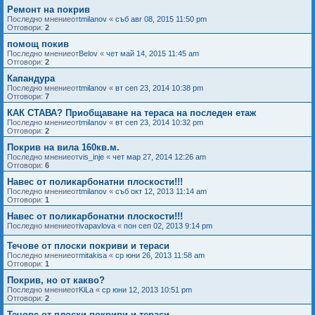
Ремонт на покрив
Последно мнениеот
tmilanov
«
съб авг 08, 2015 11:50 pm
Отговори:
2
помощ покив
Последно мнениеот
Belov
«
чет май 14, 2015 11:45 am
Отговори:
2
Капандура
Последно мнениеот
tmilanov
«
вт сеп 23, 2014 10:38 pm
Отговори:
7
КАК СТАВА? Приобщаване на тераса на последен етаж
Последно мнениеот
tmilanov
«
вт сеп 23, 2014 10:32 pm
Отговори:
2
Покрив на вила 160кв.м.
Последно мнениеот
vis_inje
«
чет мар 27, 2014 12:26 am
Отговори:
6
Навес от поликарбонатни плоскости!!!
Последно мнениеот
tmilanov
«
съб окт 12, 2013 11:14 am
Отговори:
1
Навес от поликарбонатни плоскости!!!
Последно мнениеот
ivapavlova
«
пон сеп 02, 2013 9:14 pm
Течове от плоски покриви и тераси
Последно мнениеот
mitakisа
«
ср юни 26, 2013 11:58 am
Отговори:
1
Покрив, но от какво?
Последно мнениеот
KiLa
«
ср юни 12, 2013 10:51 pm
Отговори:
2
Течове от плоски покриви и тераси