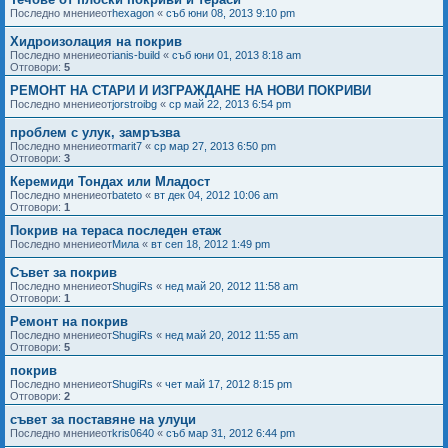
Последно мнениеот
hexagon
«
съб юни 08, 2013 9:10 pm
Хидроизолация на покрив
Последно мнениеот
ianis-build
«
съб юни 01, 2013 8:18 am
Отговори:
5
РЕМОНТ НА СТАРИ И ИЗГРАЖДАНЕ НА НОВИ ПОКРИВИ
Последно мнениеот
jorstroibg
«
ср май 22, 2013 6:54 pm
проблем с улук, замръзва
Последно мнениеот
marit7
«
ср мар 27, 2013 6:50 pm
Отговори:
3
Керемиди Тондах или Младост
Последно мнениеот
bateto
«
вт дек 04, 2012 10:06 am
Отговори:
1
Покрив на тераса последен етаж
Последно мнениеот
Мила
«
вт сеп 18, 2012 1:49 pm
Съвет за покрив
Последно мнениеот
ShugiRs
«
нед май 20, 2012 11:58 am
Отговори:
1
Ремонт на покрив
Последно мнениеот
ShugiRs
«
нед май 20, 2012 11:55 am
Отговори:
5
покрив
Последно мнениеот
ShugiRs
«
чет май 17, 2012 8:15 pm
Отговори:
2
съвет за поставяне на улуци
Последно мнениеот
kris0640
«
съб мар 31, 2012 6:44 pm