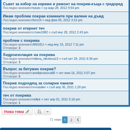
Съвет за избор на кереми и ремонт на покрив-къща с гредоред
Последно мнениеот
tututo
«
ср мар 28, 2012 9:54 pm
Имам проблем покраи комините при валене на дъжд
Последно мнениеот
fors24
«
нед фев 05, 2012 3:22 pm
покрив от етернит теч
Последно мнениеот
стоян1982
«
съб яну 28, 2012 2:43 pm
проблем с покрива
Последно мнениеот
ANGELI
«
нед яну 15, 2012 7:11 pm
Отговори:
3
Хидроизолация на покрива
Последно мнениеот
milena_nikolova13
«
съб окт 29, 2011 8:36 pm
Отговори:
3
Въпрос за битумен покрив?
Последно мнениеот
aneliaivanova86
«
чет юни 16, 2011 5:07 pm
Отговори:
5
Покрив подходящ за соларни панели
Последно мнениеот
vvvasilev
«
съб апр 30, 2011 1:20 pm
теч от покрива
Последно мнениеот
nellyk
«
пет апр 01, 2011 5:16 pm
Отговори:
1
Нова тема
1
2
Следваща
71 теми